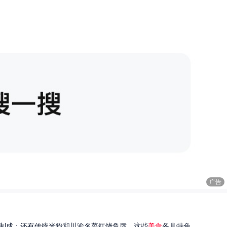
广告
制成；还有传统米粉和川渝名菜红烧鱼唇。这些
美食
各具特色...