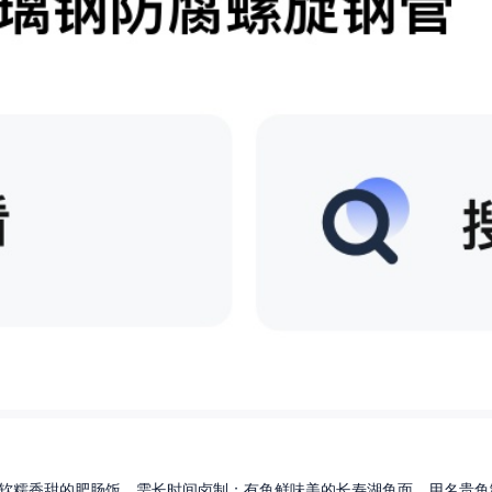
软糯香甜的肥肠饭，需长时间卤制；有鱼鲜味美的长寿湖鱼面，用名贵鱼