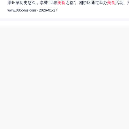
潮州菜历史悠久，享誉“世界
美食
之都”。湘桥区通过举办
美食
活动、
www.0855ms.com · 2026-01-27
王艺洁唱过的歌：灵魂歌者的音乐旅程 –
55美食网
王艺洁是当今音乐界备受瞩目的独立音乐人，她的歌声深入人心，传
www.0855ms.com · 2025-11-30
相关搜索
东北父女农村视频
爆炒多汁小美人55美食网小说
55兽世美食宠婚日常