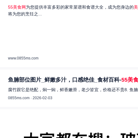
55美食网
为您提供丰富多彩的家常菜谱和食谱大全，成为您身边的
美
将为您的烹饪之...
www.0855ms.com
鱼腩部位图片_鲜嫩多汁，口感绝佳_食材百科-
55美
腐竹跟它是绝配，焖一焖，鲜香嫩滑，老少皆宜，价格还不贵8. 鱼腩
0855ms.com · 2026-02-03