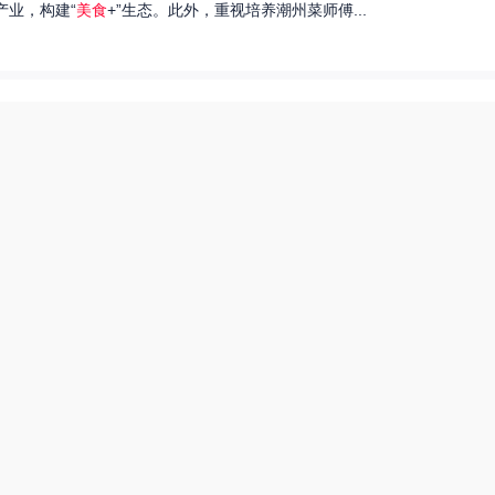
产业，构建“
美食
+”生态。此外，重视培养潮州菜师傅...
们就来探讨一下王艺洁唱过的歌，以及这些作品背后的故事。...