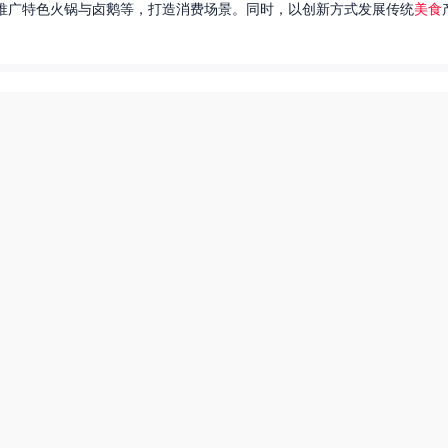
推广特色火锅与卤鹅等，打造消费场景。同时，以创新方式发展传统
美食
达出一种独特的情感。很多人都在问，她唱过的歌究竟有哪些呢？今天，我
下一页
热搜榜
美食系御兽养殖场55
田源三农网