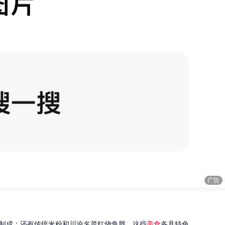
广告
制成；还有传统米粉和川渝名菜红烧鱼唇。这些
美食
各具特色...