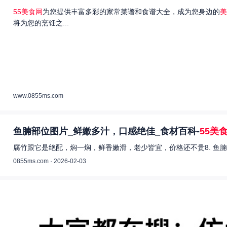
55美食网
为您提供丰富多彩的家常菜谱和食谱大全，成为您身边的
美
将为您的烹饪之...
www.0855ms.com
鱼腩部位图片_鲜嫩多汁，口感绝佳_食材百科-
55美
腐竹跟它是绝配，焖一焖，鲜香嫩滑，老少皆宜，价格还不贵8. 鱼腩
0855ms.com · 2026-02-03