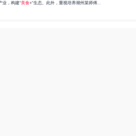
产业，构建“
美食
+”生态。此外，重视培养潮州菜师傅...
们就来探讨一下王艺洁唱过的歌，以及这些作品背后的故事。...