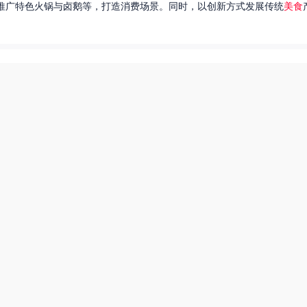
推广特色火锅与卤鹅等，打造消费场景。同时，以创新方式发展传统
美食
达出一种独特的情感。很多人都在问，她唱过的歌究竟有哪些呢？今天，我
下一页
爆炒多汁小美人55美食网小说
55兽世美食宠婚日常
豆包