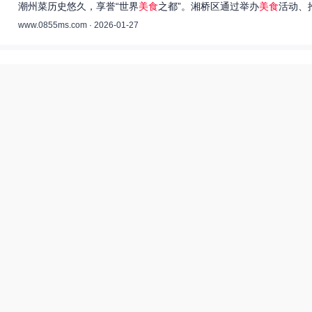
潮州菜历史悠久，享誉“世界
美食
之都”。湘桥区通过举办
美食
活动、
www.0855ms.com · 2026-01-27
王艺洁唱过的歌：灵魂歌者的音乐旅程 –
55美食网
王艺洁是当今音乐界备受瞩目的独立音乐人，她的歌声深入人心，传
www.0855ms.com · 2025-11-30
相关搜索
热搜榜
美食系御兽养殖场55
上海55美食