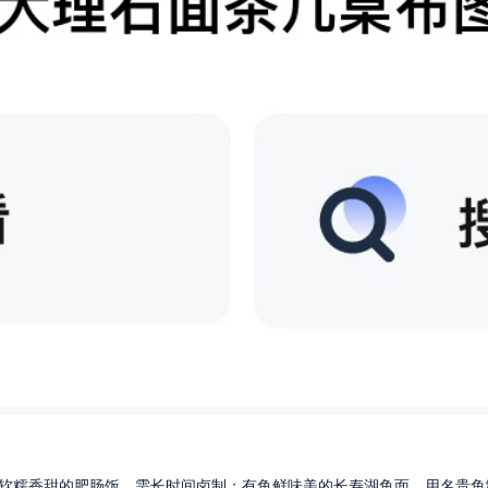
软糯香甜的肥肠饭，需长时间卤制；有鱼鲜味美的长寿湖鱼面，用名贵鱼