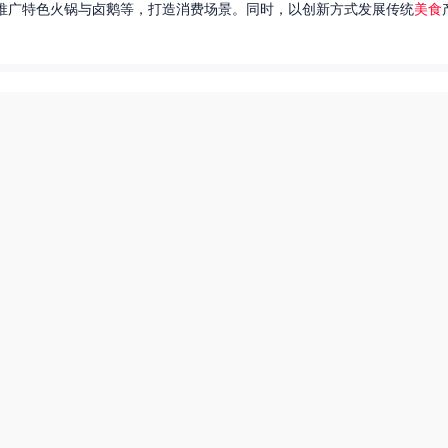
推广特色火锅与卤鹅等，打造消费场景。同时，以创新方式发展传统
美食
达出一种独特的情感。很多人都在问，她唱过的歌究竟有哪些呢？今天，我
下一页
东北父女农村视频
美食直播总裁夫人是网红
55兽世美食宠婚日常