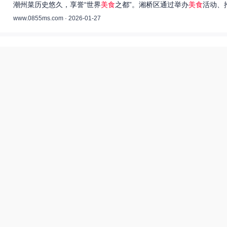
潮州菜历史悠久，享誉“世界
美食
之都”。湘桥区通过举办
美食
活动、
www.0855ms.com · 2026-01-27
王艺洁唱过的歌：灵魂歌者的音乐旅程 –
55美食网
王艺洁是当今音乐界备受瞩目的独立音乐人，她的歌声深入人心，传
www.0855ms.com · 2025-11-30
相关搜索
亚洲装修一二三传媒有限公司
爆炒多汁小美人55美食网小说
厨神也要做作业美食酥肉锅55