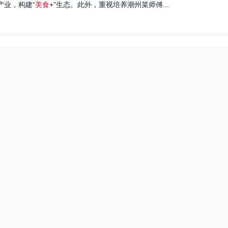
产业，构建“
美食
+”生态。此外，重视培养潮州菜师傅...
们就来探讨一下王艺洁唱过的歌，以及这些作品背后的故事。...