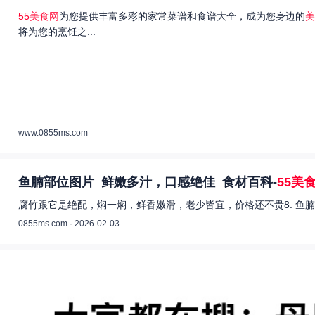
55美食网
为您提供丰富多彩的家常菜谱和食谱大全，成为您身边的
美
将为您的烹饪之...
www.0855ms.com
鱼腩部位图片_鲜嫩多汁，口感绝佳_食材百科-
55美
腐竹跟它是绝配，焖一焖，鲜香嫩滑，老少皆宜，价格还不贵8. 鱼腩
0855ms.com · 2026-02-03