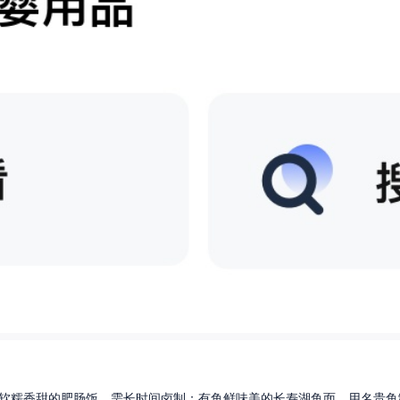
软糯香甜的肥肠饭，需长时间卤制；有鱼鲜味美的长寿湖鱼面，用名贵鱼