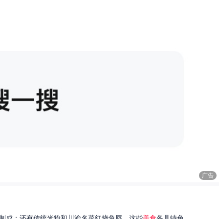
广告
制成；还有传统米粉和川渝名菜红烧鱼唇。这些
美食
各具特色...