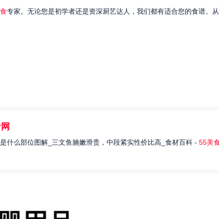
食
专家。无论您是初学者还是资深厨艺达人，我们都有适合您的食谱。从
食网
是什么部位图解_三文鱼腩嫩滑贵，中段紧实性价比高_食材百科 -
55美