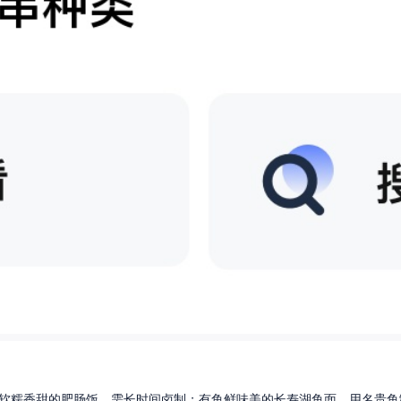
软糯香甜的肥肠饭，需长时间卤制；有鱼鲜味美的长寿湖鱼面，用名贵鱼