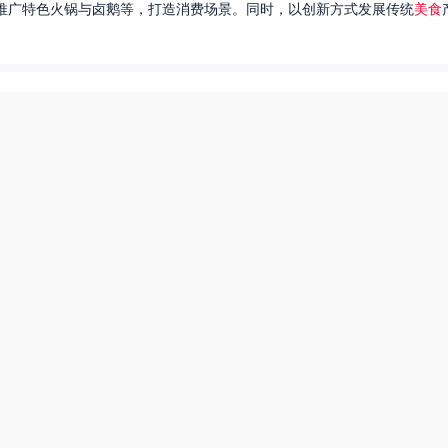
推广特色火锅与卤鹅等，打造消费场景。同时，以创新方式发展传统
美食
达出一种独特的情感。很多人都在问，她唱过的歌究竟有哪些呢？今天，我
下一页
爆炒多汁小美人55美食网小说
55兽世美食宠婚日常
豆包