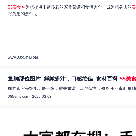
55美食网
为您提供丰富多彩的家常菜谱和食谱大全，成为您身边的
美
将为您的烹饪之...
www.0855ms.com
鱼腩部位图片_鲜嫩多汁，口感绝佳_食材百科-
55美
腐竹跟它是绝配，焖一焖，鲜香嫩滑，老少皆宜，价格还不贵8. 鱼腩
0855ms.com · 2026-02-03