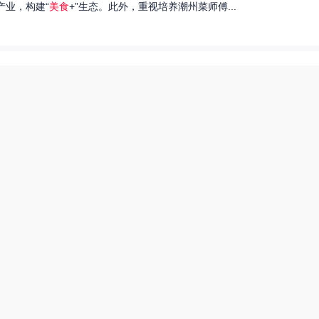
产业，构建“
美食
+”生态。此外，重视培养潮州菜师傅...
们就来探讨一下王艺洁唱过的歌，以及这些作品背后的故事。...