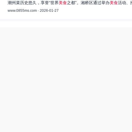
潮州菜历史悠久，享誉“世界
美食
之都”。湘桥区通过举办
美食
活动、
www.0855ms.com · 2026-01-27
王艺洁唱过的歌：灵魂歌者的音乐旅程 –
55美食网
王艺洁是当今音乐界备受瞩目的独立音乐人，她的歌声深入人心，传
www.0855ms.com · 2025-11-30
相关搜索
热搜榜
美食系御兽养殖场55
上海55美食