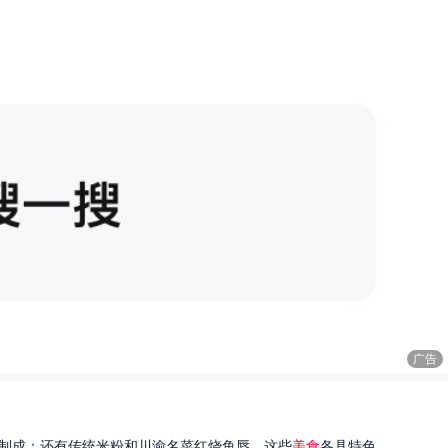
广告
制成；还有传统米粉和川渝名菜红烧鱼唇。这些
美食
各具特色...