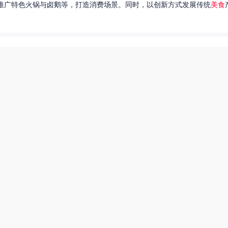
推广特色火锅与卤鹅等，打造消费场景。同时，以创新方式发展传统
美食
达出一种独特的情感。很多人都在问，她唱过的歌究竟有哪些呢？今天，我
下一页
东北父女农村视频
爆炒多汁小美人55美食网小说
55兽世美食宠婚日常