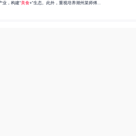
产业，构建“
美食
+”生态。此外，重视培养潮州菜师傅...
们就来探讨一下王艺洁唱过的歌，以及这些作品背后的故事。...