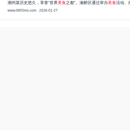
潮州菜历史悠久，享誉“世界
美食
之都”。湘桥区通过举办
美食
活动、
www.0855ms.com · 2026-01-27
王艺洁唱过的歌：灵魂歌者的音乐旅程 –
55美食网
王艺洁是当今音乐界备受瞩目的独立音乐人，她的歌声深入人心，传
www.0855ms.com · 2025-11-30
相关搜索
亚洲装修一二三传媒有限公司
爆炒多汁小美人55美食网小说
55兽世美食宠婚日常