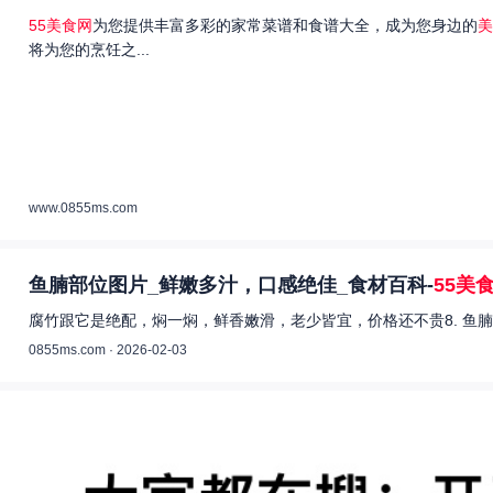
55美食网
为您提供丰富多彩的家常菜谱和食谱大全，成为您身边的
美
将为您的烹饪之...
www.0855ms.com
鱼腩部位图片_鲜嫩多汁，口感绝佳_食材百科-
55美
腐竹跟它是绝配，焖一焖，鲜香嫩滑，老少皆宜，价格还不贵8. 鱼腩
0855ms.com · 2026-02-03