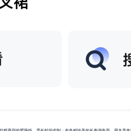
软糯香甜的肥肠饭，需长时间卤制；有鱼鲜味美的长寿湖鱼面，用名贵鱼