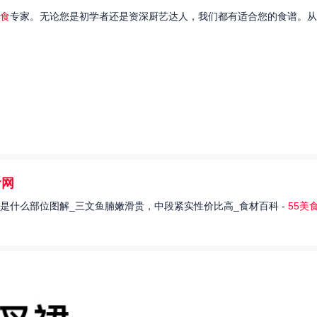
食
专家。无论您是初学者还是资深厨艺达人，我们都有适合您的食谱。从
食网
是什么部位图解_三文鱼腩嫩滑贵，中段紧实性价比高_食材百科 -
55美