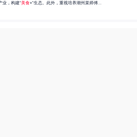
产业，构建“
美食
+”生态。此外，重视培养潮州菜师傅...
们就来探讨一下王艺洁唱过的歌，以及这些作品背后的故事。...