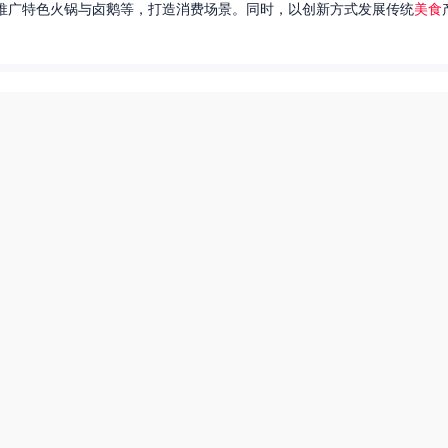
推广特色火锅与卤鹅等，打造消费场景。同时，以创新方式发展传统
美食
达出一种独特的情感。很多人都在问，她唱过的歌究竟有哪些呢？今天，我
下一页
东北父女农村视频
美食系御兽养殖场55
美食直播总裁夫人是网红