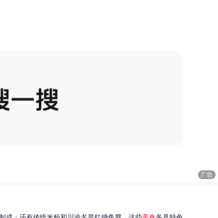
广告
制成；还有传统米粉和川渝名菜红烧鱼唇。这些
美食
各具特色...