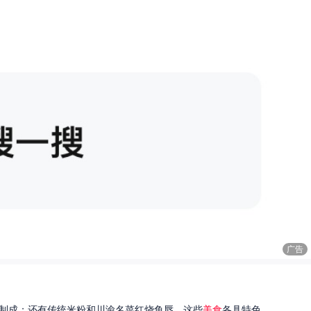
广告
制成；还有传统米粉和川渝名菜红烧鱼唇。这些
美食
各具特色...