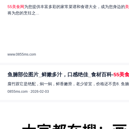
55美食网
为您提供丰富多彩的家常菜谱和食谱大全，成为您身边的
美
将为您的烹饪之...
www.0855ms.com
鱼腩部位图片_鲜嫩多汁，口感绝佳_食材百科-
55美
腐竹跟它是绝配，焖一焖，鲜香嫩滑，老少皆宜，价格还不贵8. 鱼腩
0855ms.com · 2026-02-03