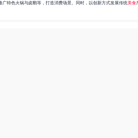
推广特色火锅与卤鹅等，打造消费场景。同时，以创新方式发展传统
美食
达出一种独特的情感。很多人都在问，她唱过的歌究竟有哪些呢？今天，我
下一页
热搜榜
美食系御兽养殖场55
田源三农网