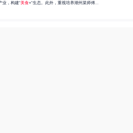
产业，构建“
美食
+”生态。此外，重视培养潮州菜师傅...
们就来探讨一下王艺洁唱过的歌，以及这些作品背后的故事。...