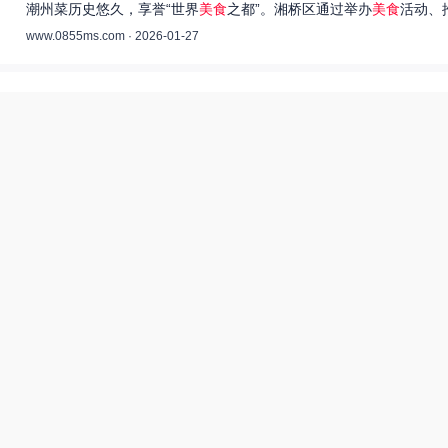
潮州菜历史悠久，享誉“世界
美食
之都”。湘桥区通过举办
美食
活动、
www.0855ms.com · 2026-01-27
王艺洁唱过的歌：灵魂歌者的音乐旅程 –
55美食网
王艺洁是当今音乐界备受瞩目的独立音乐人，她的歌声深入人心，传
www.0855ms.com · 2025-11-30
相关搜索
东北父女农村视频
爆炒多汁小美人55美食网小说
55兽世美食宠婚日常