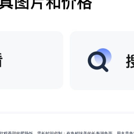
软糯香甜的肥肠饭，需长时间卤制；有鱼鲜味美的长寿湖鱼面，用名贵鱼