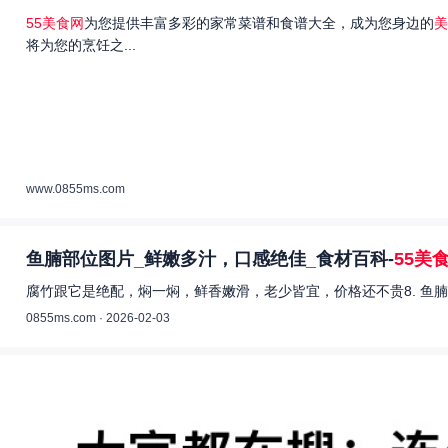
55美食网
为您提供丰富多彩的家常菜谱和食谱大全，成为您身边的
美
将为您的烹饪之...
www.0855ms.com
鱼腩部位图片_鲜嫩多汁，口感绝佳_食材百科-
55美
腐竹跟它是绝配，焖一焖，鲜香嫩滑，老少皆宜，价格还不贵8. 鱼腩
0855ms.com · 2026-02-03