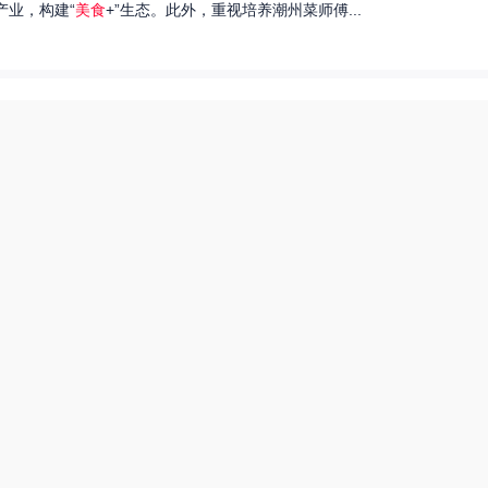
产业，构建“
美食
+”生态。此外，重视培养潮州菜师傅...
们就来探讨一下王艺洁唱过的歌，以及这些作品背后的故事。...