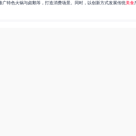
推广特色火锅与卤鹅等，打造消费场景。同时，以创新方式发展传统
美食
达出一种独特的情感。很多人都在问，她唱过的歌究竟有哪些呢？今天，我
下一页
爆炒多汁小美人55美食网小说
热搜榜
美食系御兽养殖场55