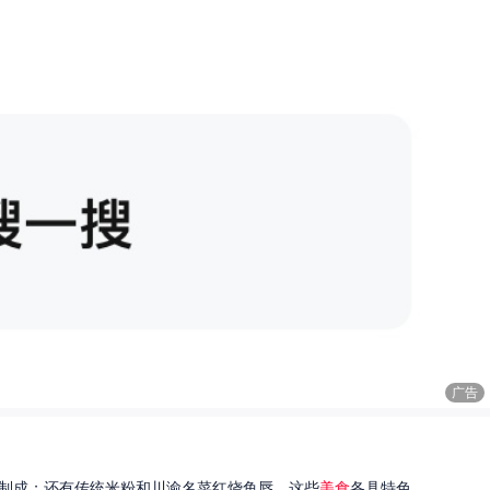
广告
制成；还有传统米粉和川渝名菜红烧鱼唇。这些
美食
各具特色...