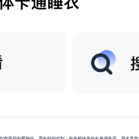
软糯香甜的肥肠饭，需长时间卤制；有鱼鲜味美的长寿湖鱼面，用名贵鱼