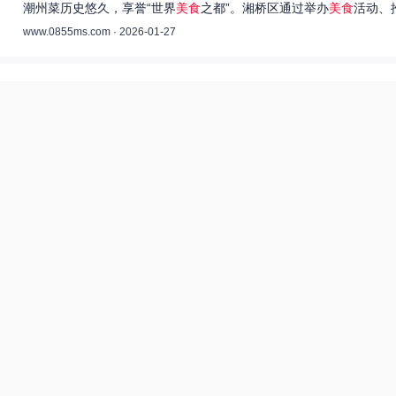
潮州菜历史悠久，享誉“世界
美食
之都”。湘桥区通过举办
美食
活动、
www.0855ms.com · 2026-01-27
王艺洁唱过的歌：灵魂歌者的音乐旅程 –
55美食网
王艺洁是当今音乐界备受瞩目的独立音乐人，她的歌声深入人心，传
www.0855ms.com · 2025-11-30
相关搜索
东北父女农村视频
田源三农网
55兽世美食宠婚日常