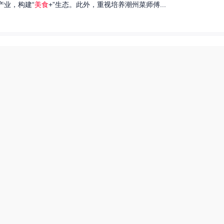
产业，构建“
美食
+”生态。此外，重视培养潮州菜师傅...
们就来探讨一下王艺洁唱过的歌，以及这些作品背后的故事。...