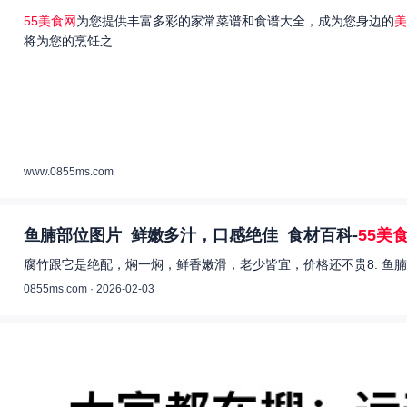
55美食网
为您提供丰富多彩的家常菜谱和食谱大全，成为您身边的
美
将为您的烹饪之...
www.0855ms.com
鱼腩部位图片_鲜嫩多汁，口感绝佳_食材百科-
55美
腐竹跟它是绝配，焖一焖，鲜香嫩滑，老少皆宜，价格还不贵8. 鱼腩
0855ms.com · 2026-02-03