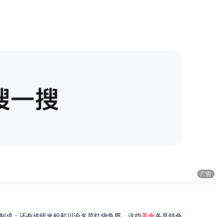
广告
制成；还有传统米粉和川渝名菜红烧鱼唇。这些
美食
各具特色...