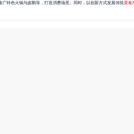
推广特色火锅与卤鹅等，打造消费场景。同时，以创新方式发展传统
美食
达出一种独特的情感。很多人都在问，她唱过的歌究竟有哪些呢？今天，我
下一页
热搜榜
美食系御兽养殖场55
55兽世美食宠婚日常