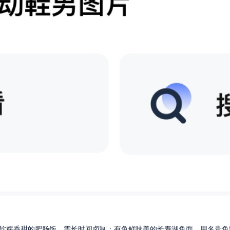
软糯香甜的肥肠饭，需长时间卤制；有鱼鲜味美的长寿湖鱼面，用名贵鱼