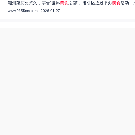
潮州菜历史悠久，享誉“世界
美食
之都”。湘桥区通过举办
美食
活动、
www.0855ms.com · 2026-01-27
王艺洁唱过的歌：灵魂歌者的音乐旅程 –
55美食网
王艺洁是当今音乐界备受瞩目的独立音乐人，她的歌声深入人心，传
www.0855ms.com · 2025-11-30
相关搜索
东北父女农村视频
爆炒多汁小美人55美食网小说
田源三农网