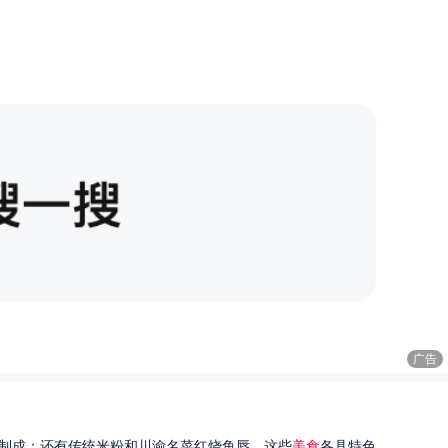
广告
制成；还有传统米粉和川渝名菜红烧鱼唇。这些
美食
各具特色...