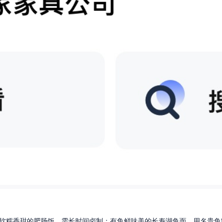
软糯香甜的肥肠饭，需长时间卤制；有鱼鲜味美的长寿湖鱼面，用名贵鱼