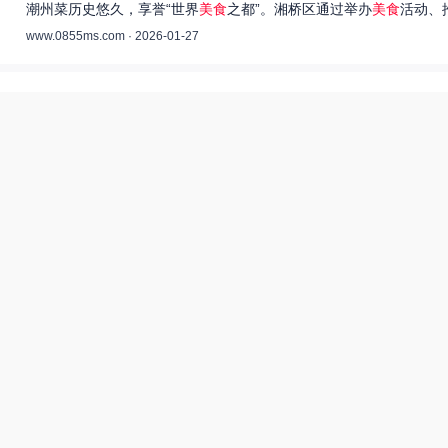
潮州菜历史悠久，享誉“世界
美食
之都”。湘桥区通过举办
美食
活动、
www.0855ms.com · 2026-01-27
王艺洁唱过的歌：灵魂歌者的音乐旅程 –
55美食网
王艺洁是当今音乐界备受瞩目的独立音乐人，她的歌声深入人心，传
www.0855ms.com · 2025-11-30
相关搜索
东北父女农村视频
55兽世美食宠婚日常
最佳食谱未删减完整版下拉式