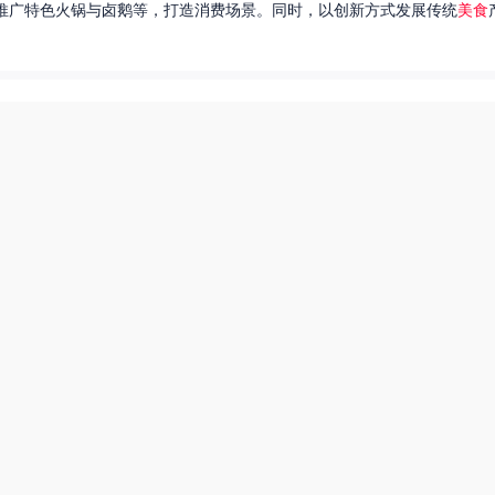
推广特色火锅与卤鹅等，打造消费场景。同时，以创新方式发展传统
美食
达出一种独特的情感。很多人都在问，她唱过的歌究竟有哪些呢？今天，我
下一页
爆炒多汁小美人55美食网小说
美食系御兽养殖场55
厨神也要做作业美食酥肉锅55