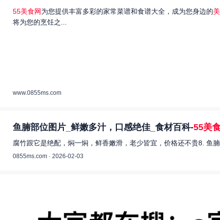
55美食网
为您提供丰富多彩的家常菜谱和食谱大全，成为您身边的
美
将为您的烹饪之...
www.0855ms.com
鱼腩部位图片_鲜嫩多汁，口感绝佳_食材百科-
55美
腐竹跟它是绝配，焖一焖，鲜香嫩滑，老少皆宜，价格还不贵8. 鱼腩
0855ms.com · 2026-02-03