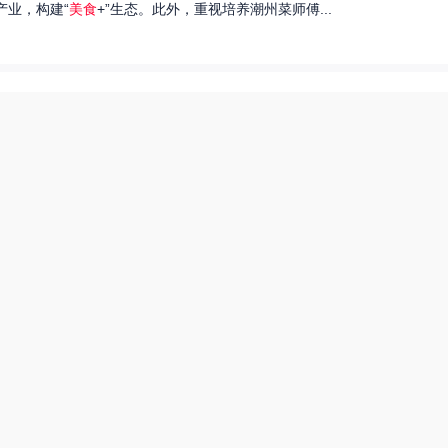
产业，构建“
美食
+”生态。此外，重视培养潮州菜师傅...
们就来探讨一下王艺洁唱过的歌，以及这些作品背后的故事。...