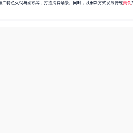
推广特色火锅与卤鹅等，打造消费场景。同时，以创新方式发展传统
美食
达出一种独特的情感。很多人都在问，她唱过的歌究竟有哪些呢？今天，我
下一页
爆炒多汁小美人55美食网小说
55兽世美食宠婚日常
豆包