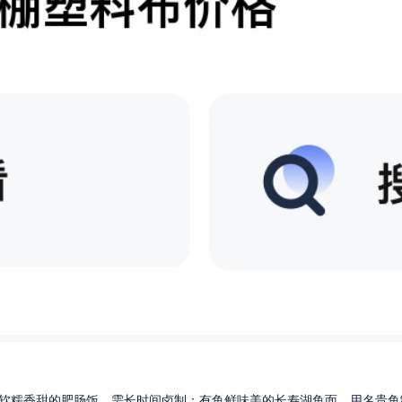
软糯香甜的肥肠饭，需长时间卤制；有鱼鲜味美的长寿湖鱼面，用名贵鱼