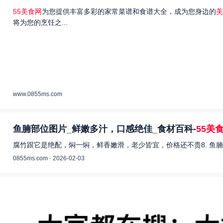
55美食网
为您提供丰富多彩的家常菜谱和食谱大全，成为您身边的
美
将为您的烹饪之...
www.0855ms.com
鱼腩部位图片_鲜嫩多汁，口感绝佳_食材百科-
55美
腐竹跟它是绝配，焖一焖，鲜香嫩滑，老少皆宜，价格还不贵8. 鱼腩
0855ms.com · 2026-02-03