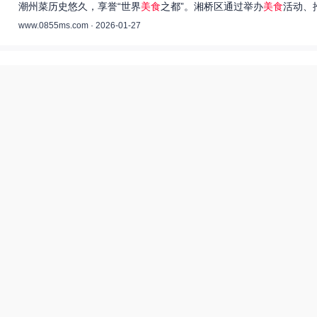
潮州菜历史悠久，享誉“世界
美食
之都”。湘桥区通过举办
美食
活动、
www.0855ms.com · 2026-01-27
王艺洁唱过的歌：灵魂歌者的音乐旅程 –
55美食网
王艺洁是当今音乐界备受瞩目的独立音乐人，她的歌声深入人心，传
www.0855ms.com · 2025-11-30
相关搜索
热搜榜
美食系御兽养殖场55
上海55美食