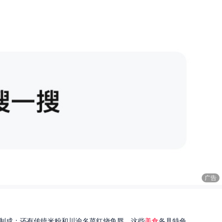
广告
制成；还有传统米粉和川渝名菜红烧鱼唇。这些
美食
各具特色...