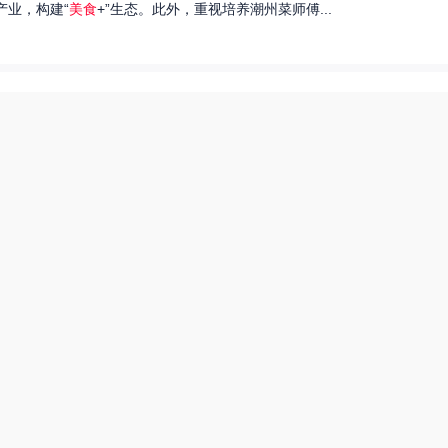
产业，构建“
美食
+”生态。此外，重视培养潮州菜师傅...
们就来探讨一下王艺洁唱过的歌，以及这些作品背后的故事。...