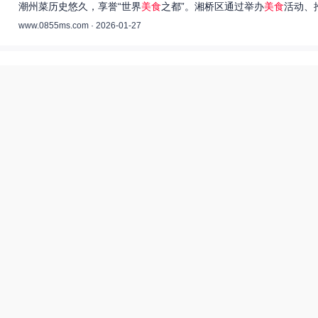
潮州菜历史悠久，享誉“世界
美食
之都”。湘桥区通过举办
美食
活动、
www.0855ms.com · 2026-01-27
王艺洁唱过的歌：灵魂歌者的音乐旅程 –
55美食网
王艺洁是当今音乐界备受瞩目的独立音乐人，她的歌声深入人心，传
www.0855ms.com · 2025-11-30
相关搜索
东北父女农村视频
爆炒多汁小美人55美食网小说
55兽世美食宠婚日常