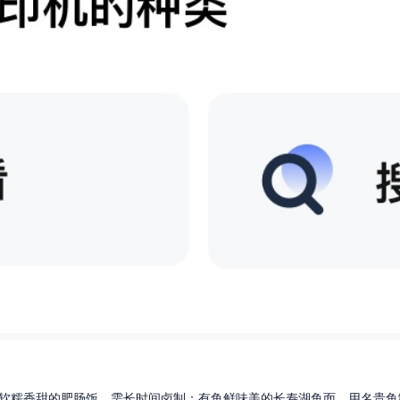
软糯香甜的肥肠饭，需长时间卤制；有鱼鲜味美的长寿湖鱼面，用名贵鱼