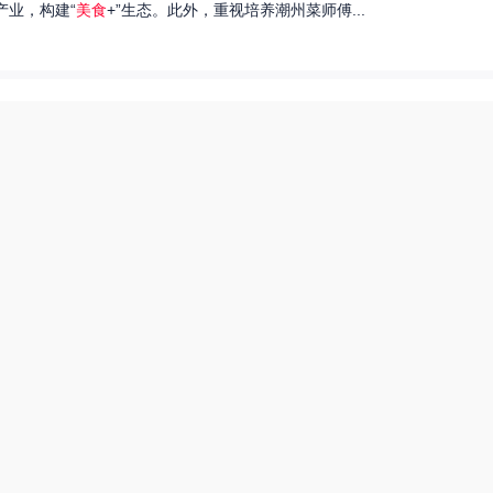
产业，构建“
美食
+”生态。此外，重视培养潮州菜师傅...
们就来探讨一下王艺洁唱过的歌，以及这些作品背后的故事。...