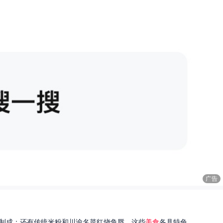
广告
制成；还有传统米粉和川渝名菜红烧鱼唇。这些
美食
各具特色...