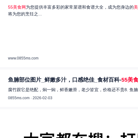
55美食网
为您提供丰富多彩的家常菜谱和食谱大全，成为您身边的
美
将为您的烹饪之...
www.0855ms.com
鱼腩部位图片_鲜嫩多汁，口感绝佳_食材百科-
55美
腐竹跟它是绝配，焖一焖，鲜香嫩滑，老少皆宜，价格还不贵8. 鱼腩
0855ms.com · 2026-02-03