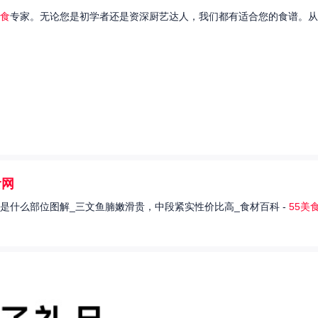
食
专家。无论您是初学者还是资深厨艺达人，我们都有适合您的食谱。从
食网
是什么部位图解_三文鱼腩嫩滑贵，中段紧实性价比高_食材百科 -
55美