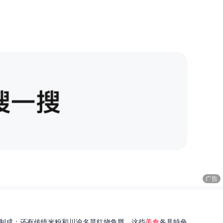
广告
制成；还有传统米粉和川渝名菜红烧鱼唇。这些
美食
各具特色...