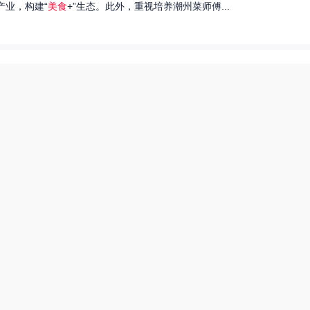
产业，构建“
美食
+”生态。此外，重视培养潮州菜师傅...
们就来探讨一下王艺洁唱过的歌，以及这些作品背后的故事。...