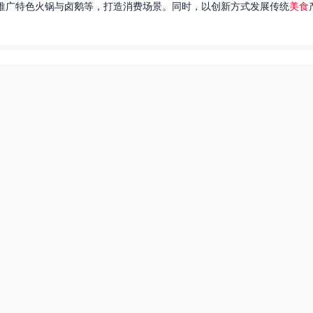
推广特色火锅与卤鹅等，打造消费场景。同时，以创新方式发展传统
美食
达出一种独特的情感。很多人都在问，她唱过的歌究竟有哪些呢？今天，我
下一页
热搜榜
美食系御兽养殖场55
田源三农网