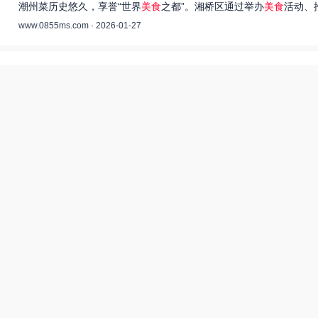
潮州菜历史悠久，享誉“世界
美食
之都”。湘桥区通过举办
美食
活动、
www.0855ms.com · 2026-01-27
王艺洁唱过的歌：灵魂歌者的音乐旅程 –
55美食网
王艺洁是当今音乐界备受瞩目的独立音乐人，她的歌声深入人心，传
www.0855ms.com · 2025-11-30
相关搜索
东北父女农村视频
爆炒多汁小美人55美食网小说
55兽世美食宠婚日常