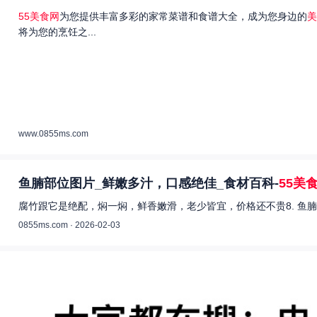
55美食网
为您提供丰富多彩的家常菜谱和食谱大全，成为您身边的
美
将为您的烹饪之...
www.0855ms.com
鱼腩部位图片_鲜嫩多汁，口感绝佳_食材百科-
55美
腐竹跟它是绝配，焖一焖，鲜香嫩滑，老少皆宜，价格还不贵8. 鱼腩
0855ms.com · 2026-02-03