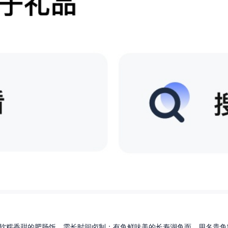
软糯香甜的肥肠饭，需长时间卤制；有鱼鲜味美的长寿湖鱼面，用名贵鱼