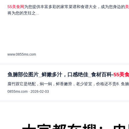
55美食网
为您提供丰富多彩的家常菜谱和食谱大全，成为您身边的
美
将为您的烹饪之...
www.0855ms.com
鱼腩部位图片_鲜嫩多汁，口感绝佳_食材百科-
55美
腐竹跟它是绝配，焖一焖，鲜香嫩滑，老少皆宜，价格还不贵8. 鱼腩
0855ms.com · 2026-02-03