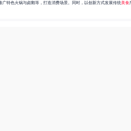
推广特色火锅与卤鹅等，打造消费场景。同时，以创新方式发展传统
美食
达出一种独特的情感。很多人都在问，她唱过的歌究竟有哪些呢？今天，我
下一页
东北父女农村视频
美食系御兽养殖场55
美食直播总裁夫人是网红