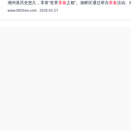
潮州菜历史悠久，享誉“世界
美食
之都”。湘桥区通过举办
美食
活动、
www.0855ms.com · 2026-01-27
王艺洁唱过的歌：灵魂歌者的音乐旅程 –
55美食网
王艺洁是当今音乐界备受瞩目的独立音乐人，她的歌声深入人心，传
www.0855ms.com · 2025-11-30
相关搜索
亚洲装修一二三传媒有限公司
爆炒多汁小美人55美食网小说
55兽世美食宠婚日常