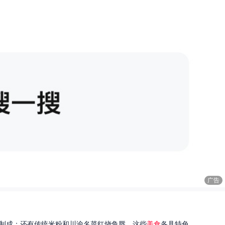
广告
制成；还有传统米粉和川渝名菜红烧鱼唇。这些
美食
各具特色...