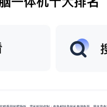
软糯香甜的肥肠饭，需长时间卤制；有鱼鲜味美的长寿湖鱼面，用名贵鱼