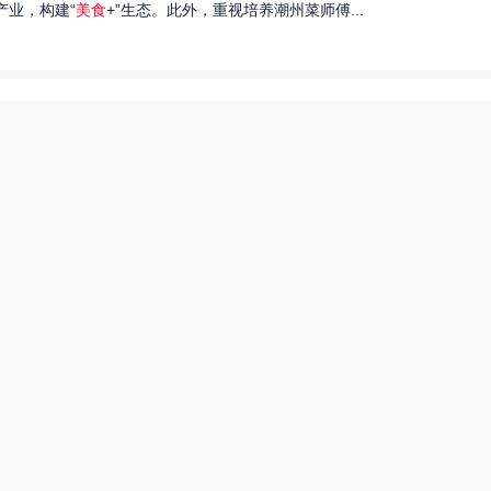
产业，构建“
美食
+”生态。此外，重视培养潮州菜师傅...
们就来探讨一下王艺洁唱过的歌，以及这些作品背后的故事。...