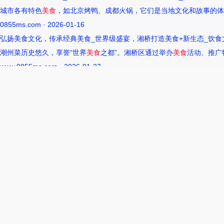
城市各有特色
美食
，如北京烤鸭、成都火锅，它们是当地文化和故事的体
0855ms.com · 2026-01-16
弘扬美食文化，传承经典美食_世界级盛宴，湘桥打造美食+新生态_饮食
潮州菜历史悠久，享誉“世界
美食
之都”。湘桥区通过举办
美食
活动、推广
www.0855ms.com · 2026-01-27
王艺洁唱过的歌：灵魂歌者的音乐旅程 –
55美食网
王艺洁是当今音乐界备受瞩目的独立音乐人，她的歌声深入人心，传达出
www.0855ms.com · 2025-12-01
相关搜索
东北父女农村视频
爆炒多汁小美人55美食网小说