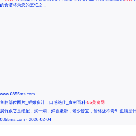
的食谱将为您的烹饪之...
www.0855ms.com
鱼腩部位图片_鲜嫩多汁，口感绝佳_食材百科-
55美食网
腐竹跟它是绝配，焖一焖，鲜香嫩滑，老少皆宜，价格还不贵8. 鱼腩是什
0855ms.com · 2026-02-04