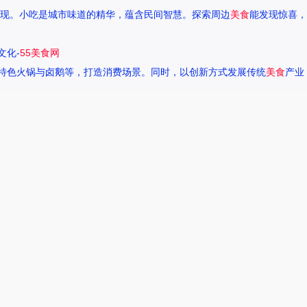
现。小吃是城市味道的精华，蕴含民间智慧。探索周边
美食
能发现惊喜，
文化-
55美食网
特色火锅与卤鹅等，打造消费场景。同时，以创新方式发展传统
美食
产业
一种独特的情感。很多人都在问，她唱过的歌究竟有哪些呢？今天，我们就
下一页
热搜榜
美食系御兽养殖场55