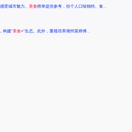
感受城市魅力。
美食
榜单提供参考，但个人口味独特。食...
，构建“
美食
+”生态。此外，重视培养潮州菜师傅...
来探讨一下王艺洁唱过的歌，以及这些作品背后的故事。...