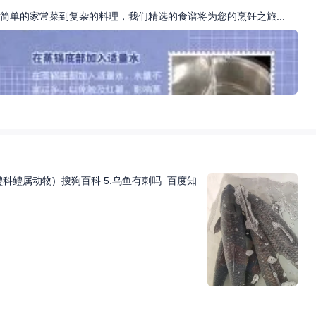
单的家常菜到复杂的料理，我们精选的食谱将为您的烹饪之旅...
鳢科鳢属动物)_搜狗百科 5.乌鱼有刺吗_百度知