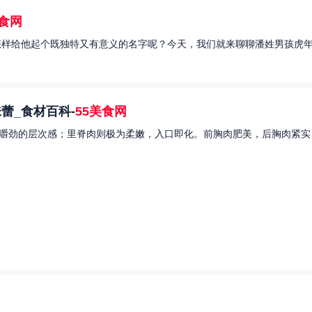
美食网
样给他起个既独特又有意义的名字呢？今天，我们就来聊聊潘姓男孩虎年起
蕾_食材百科-
55美食网
嚼劲的层次感；里脊肉则极为柔嫩，入口即化。前胸肉肥美，后胸肉紧实