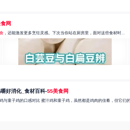
美食网
食
，还能激发更多烹饪灵感。下次当你站在厨房里，面对这些食材时...
嚼好消化_食材百科-
55美食网
鸡与童子鸡的口感对比 蜜汁鸡和童子鸡，虽然都是鸡肉的佳肴，但它们