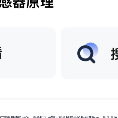
软糯香甜的肥肠饭，需长时间卤制；有鱼鲜味美的长寿湖鱼面，用名贵鱼