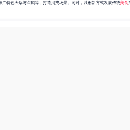
推广特色火锅与卤鹅等，打造消费场景。同时，以创新方式发展传统
美食
达出一种独特的情感。很多人都在问，她唱过的歌究竟有哪些呢？今天，我
下一页
热搜榜
美食系御兽养殖场55
田源三农网