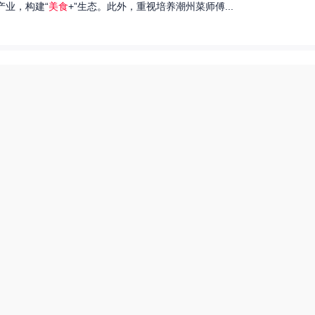
产业，构建“
美食
+”生态。此外，重视培养潮州菜师傅...
们就来探讨一下王艺洁唱过的歌，以及这些作品背后的故事。...