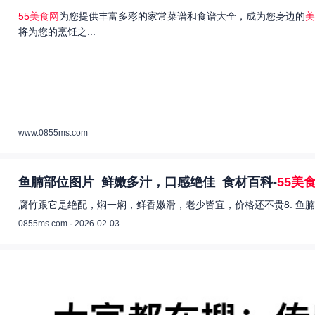
55美食网
为您提供丰富多彩的家常菜谱和食谱大全，成为您身边的
美
将为您的烹饪之...
www.0855ms.com
鱼腩部位图片_鲜嫩多汁，口感绝佳_食材百科-
55美
腐竹跟它是绝配，焖一焖，鲜香嫩滑，老少皆宜，价格还不贵8. 鱼腩
0855ms.com · 2026-02-03