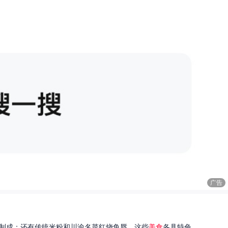
广告
制成；还有传统米粉和川渝名菜红烧鱼唇。这些
美食
各具特色...