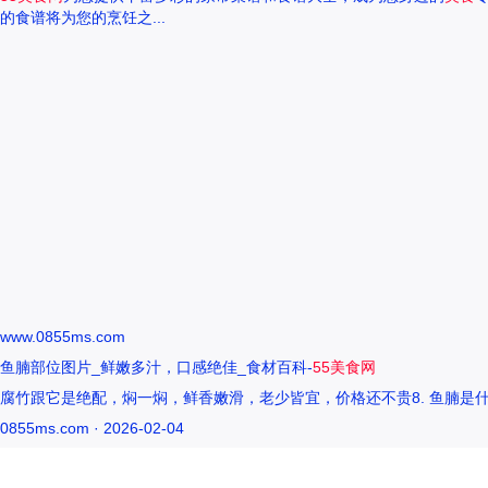
的食谱将为您的烹饪之...
www.0855ms.com
鱼腩部位图片_鲜嫩多汁，口感绝佳_食材百科-
55美食网
腐竹跟它是绝配，焖一焖，鲜香嫩滑，老少皆宜，价格还不贵8. 鱼腩是什
0855ms.com · 2026-02-04