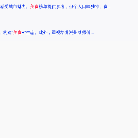
感受城市魅力。
美食
榜单提供参考，但个人口味独特。食...
，构建“
美食
+”生态。此外，重视培养潮州菜师傅...
来探讨一下王艺洁唱过的歌，以及这些作品背后的故事。...