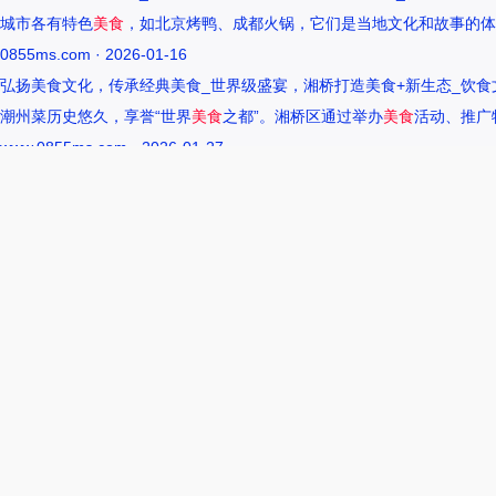
城市各有特色
美食
，如北京烤鸭、成都火锅，它们是当地文化和故事的体
0855ms.com · 2026-01-16
弘扬美食文化，传承经典美食_世界级盛宴，湘桥打造美食+新生态_饮食
潮州菜历史悠久，享誉“世界
美食
之都”。湘桥区通过举办
美食
活动、推广
www.0855ms.com · 2026-01-27
王艺洁唱过的歌：灵魂歌者的音乐旅程 –
55美食网
王艺洁是当今音乐界备受瞩目的独立音乐人，她的歌声深入人心，传达出
www.0855ms.com · 2025-12-01
相关搜索
东北父女农村视频
爆炒多汁小美人55美食网小说