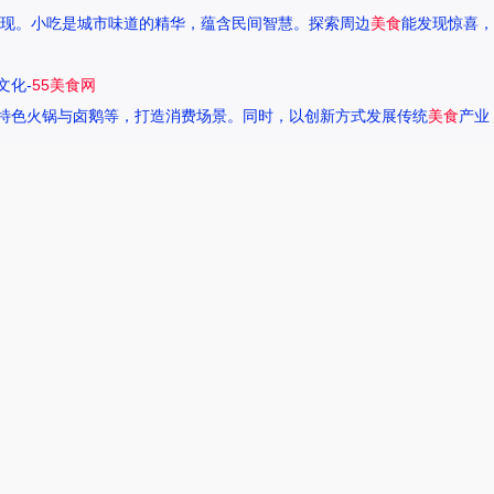
现。小吃是城市味道的精华，蕴含民间智慧。探索周边
美食
能发现惊喜，
文化-
55美食网
特色火锅与卤鹅等，打造消费场景。同时，以创新方式发展传统
美食
产业
一种独特的情感。很多人都在问，她唱过的歌究竟有哪些呢？今天，我们就
下一页
热搜榜
美食系御兽养殖场55