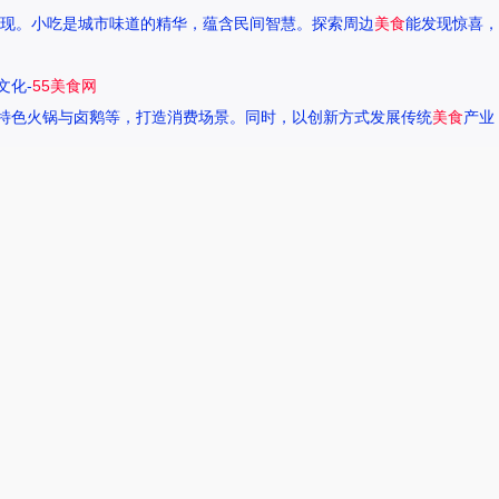
现。小吃是城市味道的精华，蕴含民间智慧。探索周边
美食
能发现惊喜，
文化-
55美食网
特色火锅与卤鹅等，打造消费场景。同时，以创新方式发展传统
美食
产业
一种独特的情感。很多人都在问，她唱过的歌究竟有哪些呢？今天，我们就
下一页
热搜榜
美食系御兽养殖场55