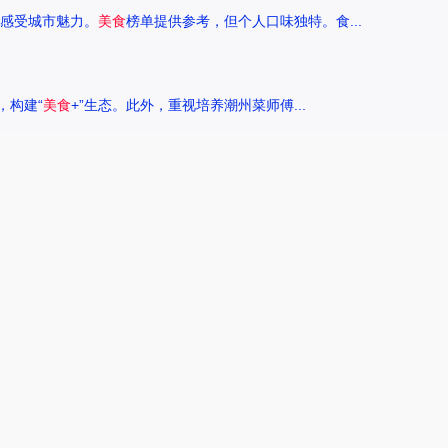
感受城市魅力。
美食
榜单提供参考，但个人口味独特。食...
，构建“
美食
+”生态。此外，重视培养潮州菜师傅...
来探讨一下王艺洁唱过的歌，以及这些作品背后的故事。...