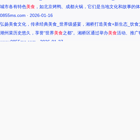
城市各有特色
美食
，如北京烤鸭、成都火锅，它们是当地文化和故事的体
0855ms.com · 2026-01-16
弘扬美食文化，传承经典美食_世界级盛宴，湘桥打造美食+新生态_饮食
潮州菜历史悠久，享誉“世界
美食
之都”。湘桥区通过举办
美食
活动、推广
www.0855ms.com · 2026-01-27
王艺洁唱过的歌：灵魂歌者的音乐旅程 –
55美食网
王艺洁是当今音乐界备受瞩目的独立音乐人，她的歌声深入人心，传达出
www.0855ms.com · 2025-12-01
相关搜索
东北父女农村视频
爆炒多汁小美人55美食网小说