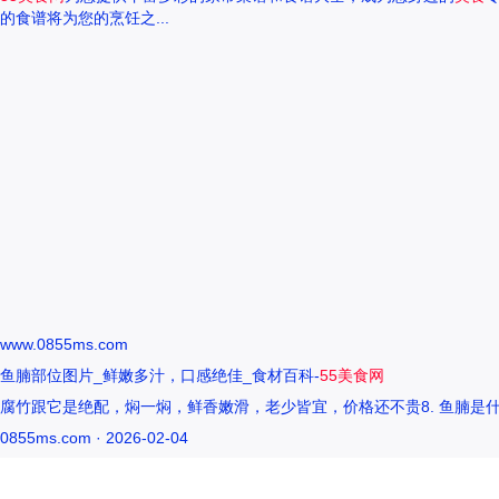
的食谱将为您的烹饪之...
www.0855ms.com
鱼腩部位图片_鲜嫩多汁，口感绝佳_食材百科-
55美食网
腐竹跟它是绝配，焖一焖，鲜香嫩滑，老少皆宜，价格还不贵8. 鱼腩是什
0855ms.com · 2026-02-04