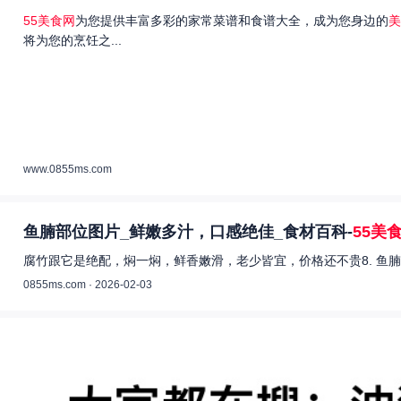
55美食网
为您提供丰富多彩的家常菜谱和食谱大全，成为您身边的
美
将为您的烹饪之...
www.0855ms.com
鱼腩部位图片_鲜嫩多汁，口感绝佳_食材百科-
55美
腐竹跟它是绝配，焖一焖，鲜香嫩滑，老少皆宜，价格还不贵8. 鱼腩
0855ms.com · 2026-02-03