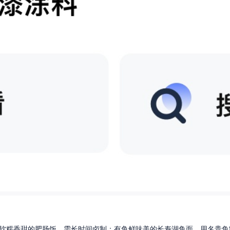
软糯香甜的肥肠饭，需长时间卤制；有鱼鲜味美的长寿湖鱼面，用名贵鱼