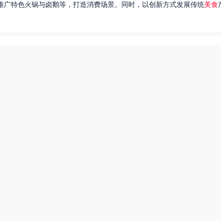
推广特色火锅与卤鹅等，打造消费场景。同时，以创新方式发展传统
美食
达出一种独特的情感。很多人都在问，她唱过的歌究竟有哪些呢？今天，我
下一页
热搜榜
美食系御兽养殖场55
55兽世美食宠婚日常