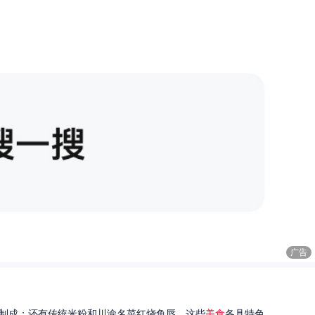
广告
制成；还有传统米粉和川渝名菜红烧鱼唇。这些
美食
各具特色...