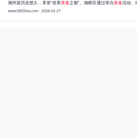
潮州菜历史悠久，享誉“世界
美食
之都”。湘桥区通过举办
美食
活动、
www.0855ms.com · 2026-01-27
王艺洁唱过的歌：灵魂歌者的音乐旅程 –
55美食网
王艺洁是当今音乐界备受瞩目的独立音乐人，她的歌声深入人心，传
www.0855ms.com · 2025-11-30
相关搜索
东北父女农村视频
爆炒多汁小美人55美食网小说
田源三农网