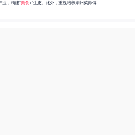
产业，构建“
美食
+”生态。此外，重视培养潮州菜师傅...
们就来探讨一下王艺洁唱过的歌，以及这些作品背后的故事。...