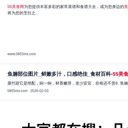
55美食网
为您提供丰富多彩的家常菜谱和食谱大全，成为您身边的
美
将为您的烹饪之...
www.0855ms.com
鱼腩部位图片_鲜嫩多汁，口感绝佳_食材百科-
55美
腐竹跟它是绝配，焖一焖，鲜香嫩滑，老少皆宜，价格还不贵8. 鱼腩
0855ms.com · 2026-02-03