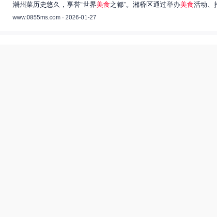
潮州菜历史悠久，享誉“世界
美食
之都”。湘桥区通过举办
美食
活动、
www.0855ms.com · 2026-01-27
王艺洁唱过的歌：灵魂歌者的音乐旅程 –
55美食网
王艺洁是当今音乐界备受瞩目的独立音乐人，她的歌声深入人心，传
www.0855ms.com · 2025-11-30
相关搜索
东北父女农村视频
热搜榜
美食系御兽养殖场55