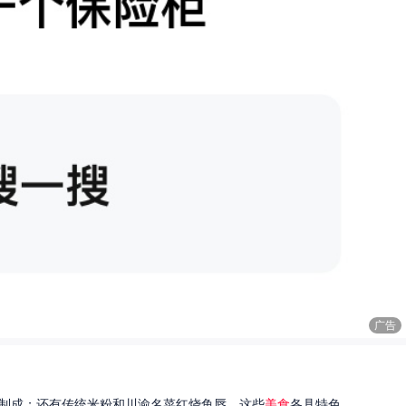
广告
制成；还有传统米粉和川渝名菜红烧鱼唇。这些
美食
各具特色...