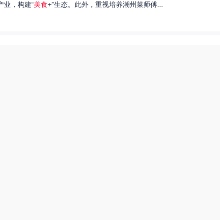
产业，构建“
美食
+”生态。此外，重视培养潮州菜师傅...
们就来探讨一下王艺洁唱过的歌，以及这些作品背后的故事。...