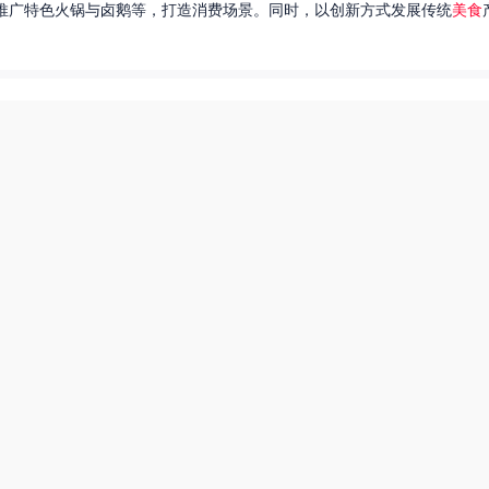
推广特色火锅与卤鹅等，打造消费场景。同时，以创新方式发展传统
美食
达出一种独特的情感。很多人都在问，她唱过的歌究竟有哪些呢？今天，我
下一页
每日一赛爆料苹果tv
爆炒多汁小美人55美食网小说
55兽世美食宠婚日常