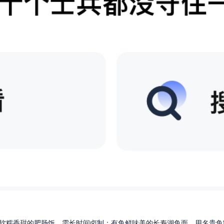
软糯香甜的肥肠饭，需长时间卤制；有鱼鲜味美的长寿湖鱼面，用名贵鱼