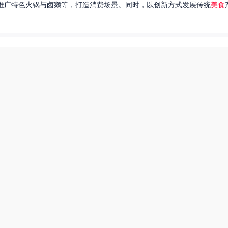
推广特色火锅与卤鹅等，打造消费场景。同时，以创新方式发展传统
美食
达出一种独特的情感。很多人都在问，她唱过的歌究竟有哪些呢？今天，我
下一页
热搜榜
美食系御兽养殖场55
55兽世美食宠婚日常