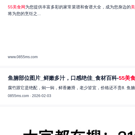
55美食网
为您提供丰富多彩的家常菜谱和食谱大全，成为您身边的
美
将为您的烹饪之...
www.0855ms.com
鱼腩部位图片_鲜嫩多汁，口感绝佳_食材百科-
55美
腐竹跟它是绝配，焖一焖，鲜香嫩滑，老少皆宜，价格还不贵8. 鱼腩
0855ms.com · 2026-02-03