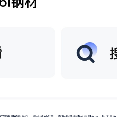
软糯香甜的肥肠饭，需长时间卤制；有鱼鲜味美的长寿湖鱼面，用名贵鱼