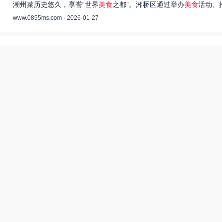
潮州菜历史悠久，享誉“世界
美食
之都”。湘桥区通过举办
美食
活动、
www.0855ms.com · 2026-01-27
王艺洁唱过的歌：灵魂歌者的音乐旅程 –
55美食网
王艺洁是当今音乐界备受瞩目的独立音乐人，她的歌声深入人心，传
www.0855ms.com · 2025-11-30
相关搜索
东北父女农村视频
爆炒多汁小美人55美食网小说
田源三农网