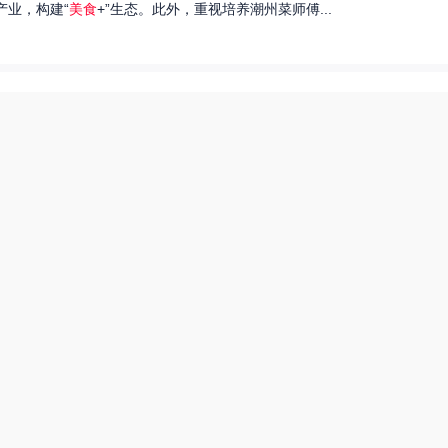
产业，构建“
美食
+”生态。此外，重视培养潮州菜师傅...
们就来探讨一下王艺洁唱过的歌，以及这些作品背后的故事。...