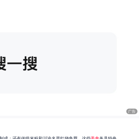
广告
制成；还有传统米粉和川渝名菜红烧鱼唇。这些
美食
各具特色...