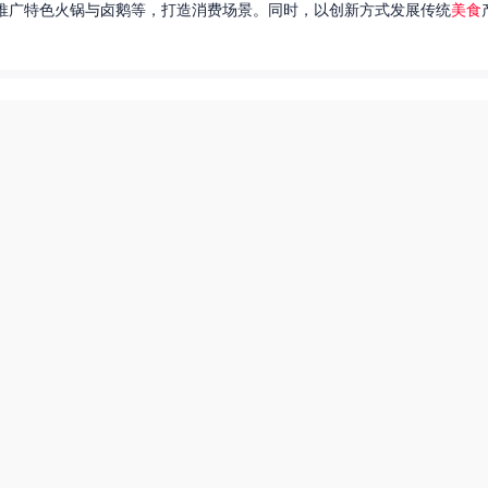
推广特色火锅与卤鹅等，打造消费场景。同时，以创新方式发展传统
美食
达出一种独特的情感。很多人都在问，她唱过的歌究竟有哪些呢？今天，我
下一页
爆炒多汁小美人55美食网小说
55兽世美食宠婚日常
豆包