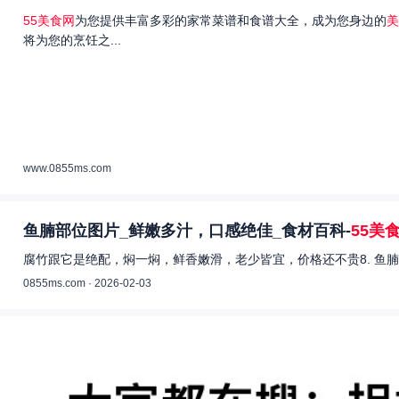
55美食网
为您提供丰富多彩的家常菜谱和食谱大全，成为您身边的
美
将为您的烹饪之...
www.0855ms.com
鱼腩部位图片_鲜嫩多汁，口感绝佳_食材百科-
55美
腐竹跟它是绝配，焖一焖，鲜香嫩滑，老少皆宜，价格还不贵8. 鱼腩
0855ms.com · 2026-02-03