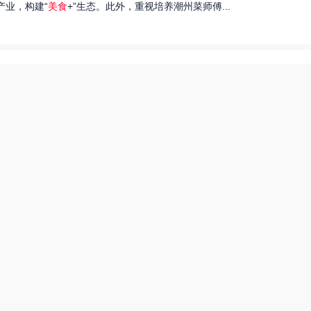
产业，构建“
美食
+”生态。此外，重视培养潮州菜师傅...
们就来探讨一下王艺洁唱过的歌，以及这些作品背后的故事。...