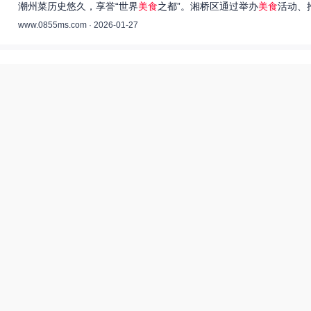
潮州菜历史悠久，享誉“世界
美食
之都”。湘桥区通过举办
美食
活动、
www.0855ms.com · 2026-01-27
王艺洁唱过的歌：灵魂歌者的音乐旅程 –
55美食网
王艺洁是当今音乐界备受瞩目的独立音乐人，她的歌声深入人心，传
www.0855ms.com · 2025-11-30
相关搜索
热搜榜
美食系御兽养殖场55
上海55美食