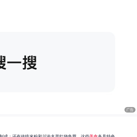
广告
制成；还有传统米粉和川渝名菜红烧鱼唇。这些
美食
各具特色...