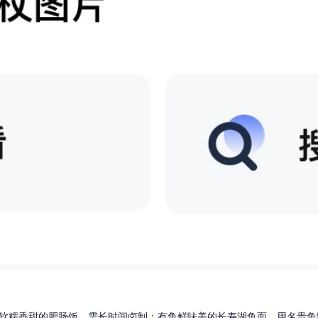
软糯香甜的肥肠饭，需长时间卤制；有鱼鲜味美的长寿湖鱼面，用名贵鱼