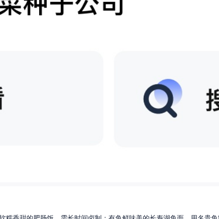
软糯香甜的肥肠饭，需长时间卤制；有鱼鲜味美的长寿湖鱼面，用名贵鱼