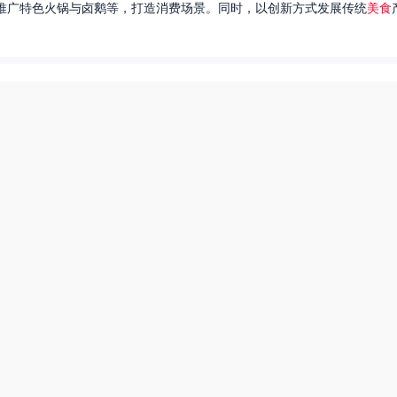
推广特色火锅与卤鹅等，打造消费场景。同时，以创新方式发展传统
美食
达出一种独特的情感。很多人都在问，她唱过的歌究竟有哪些呢？今天，我
下一页
爆炒多汁小美人55美食网小说
田源三农网
美食系御兽养殖场55