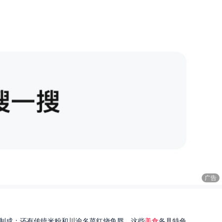
广告
制成；还有传统米粉和川渝名菜红烧鱼唇。这些
美食
各具特色...