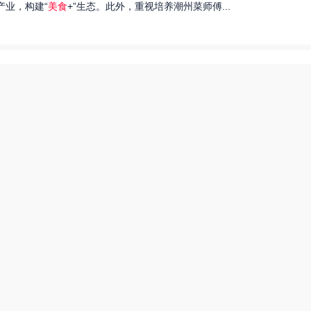
产业，构建“
美食
+”生态。此外，重视培养潮州菜师傅...
们就来探讨一下王艺洁唱过的歌，以及这些作品背后的故事。...