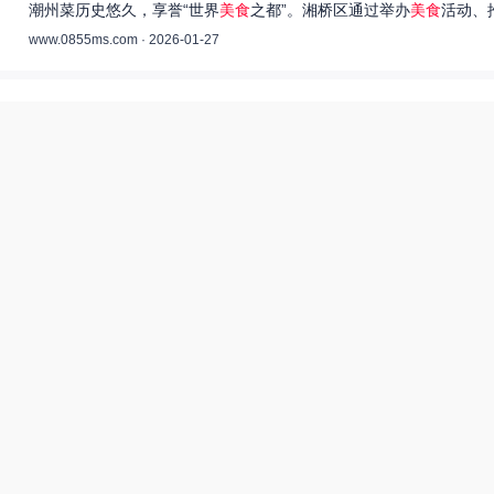
潮州菜历史悠久，享誉“世界
美食
之都”。湘桥区通过举办
美食
活动、
www.0855ms.com · 2026-01-27
王艺洁唱过的歌：灵魂歌者的音乐旅程 –
55美食网
王艺洁是当今音乐界备受瞩目的独立音乐人，她的歌声深入人心，传
www.0855ms.com · 2025-11-30
相关搜索
东北父女农村视频
厨神也要做作业美食酥肉锅55
55兽世美食宠婚日常