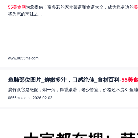
55美食网
为您提供丰富多彩的家常菜谱和食谱大全，成为您身边的
美
将为您的烹饪之...
www.0855ms.com
鱼腩部位图片_鲜嫩多汁，口感绝佳_食材百科-
55美
腐竹跟它是绝配，焖一焖，鲜香嫩滑，老少皆宜，价格还不贵8. 鱼腩
0855ms.com · 2026-02-03