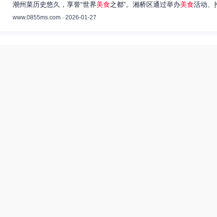
潮州菜历史悠久，享誉“世界
美食
之都”。湘桥区通过举办
美食
活动、
www.0855ms.com · 2026-01-27
王艺洁唱过的歌：灵魂歌者的音乐旅程 –
55美食网
王艺洁是当今音乐界备受瞩目的独立音乐人，她的歌声深入人心，传
www.0855ms.com · 2025-11-30
相关搜索
亚洲装修一二三传媒有限公司
爆炒多汁小美人55美食网小说
55兽世美食宠婚日常