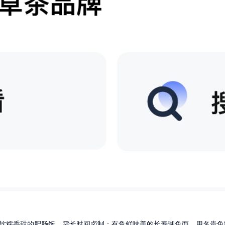
软糯香甜的肥肠饭，需长时间卤制；有鱼鲜味美的长寿湖鱼面，用名贵鱼