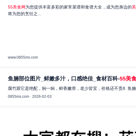
55美食网
为您提供丰富多彩的家常菜谱和食谱大全，成为您身边的
美
将为您的烹饪之...
www.0855ms.com
鱼腩部位图片_鲜嫩多汁，口感绝佳_食材百科-
55美
腐竹跟它是绝配，焖一焖，鲜香嫩滑，老少皆宜，价格还不贵8. 鱼腩
0855ms.com · 2026-02-03