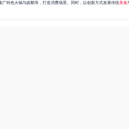
推广特色火锅与卤鹅等，打造消费场景。同时，以创新方式发展传统
美食
达出一种独特的情感。很多人都在问，她唱过的歌究竟有哪些呢？今天，我
下一页
东北父女农村视频
美食系御兽养殖场55
厨神也要做作业美食酥肉锅55