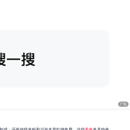
广告
制成；还有传统米粉和川渝名菜红烧鱼唇。这些
美食
各具特色...