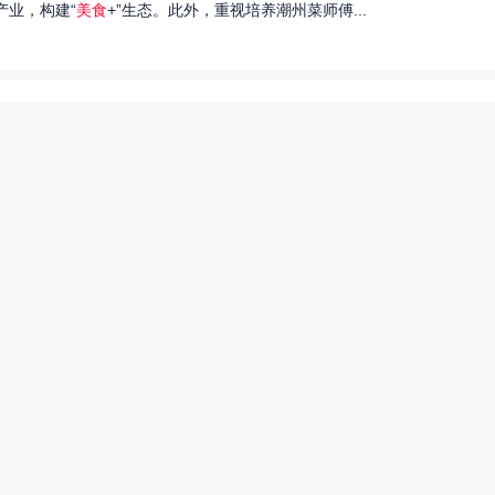
产业，构建“
美食
+”生态。此外，重视培养潮州菜师傅...
们就来探讨一下王艺洁唱过的歌，以及这些作品背后的故事。...