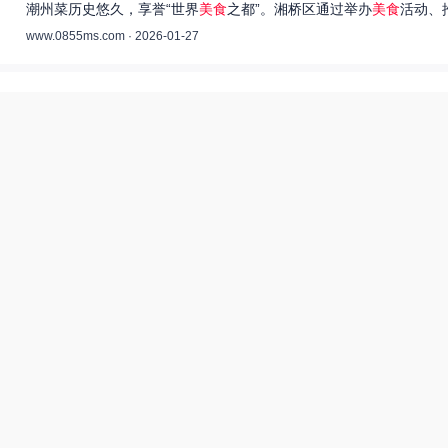
潮州菜历史悠久，享誉“世界
美食
之都”。湘桥区通过举办
美食
活动、
www.0855ms.com · 2026-01-27
王艺洁唱过的歌：灵魂歌者的音乐旅程 –
55美食网
王艺洁是当今音乐界备受瞩目的独立音乐人，她的歌声深入人心，传
www.0855ms.com · 2025-11-30
相关搜索
东北父女农村视频
爆炒多汁小美人55美食网小说
田源三农网