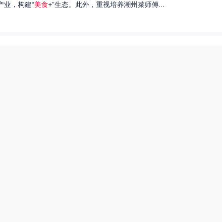
产业，构建“
美食
+”生态。此外，重视培养潮州菜师傅...
们就来探讨一下王艺洁唱过的歌，以及这些作品背后的故事。...