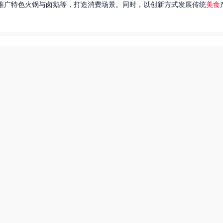
推广特色火锅与卤鹅等，打造消费场景。同时，以创新方式发展传统
美食
达出一种独特的情感。很多人都在问，她唱过的歌究竟有哪些呢？今天，我
下一页
热搜榜
美食系御兽养殖场55
55兽世美食宠婚日常