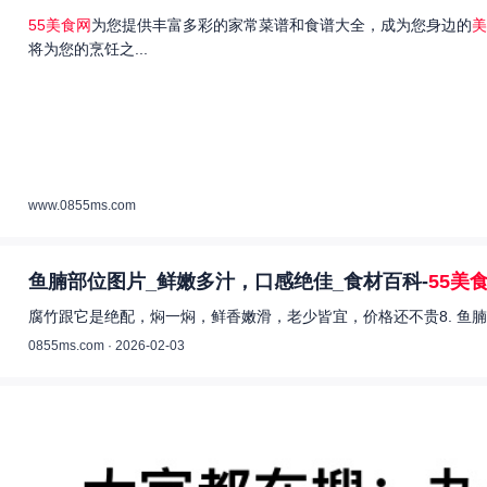
55美食网
为您提供丰富多彩的家常菜谱和食谱大全，成为您身边的
美
将为您的烹饪之...
www.0855ms.com
鱼腩部位图片_鲜嫩多汁，口感绝佳_食材百科-
55美
腐竹跟它是绝配，焖一焖，鲜香嫩滑，老少皆宜，价格还不贵8. 鱼腩
0855ms.com · 2026-02-03