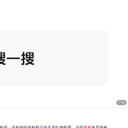
广告
制成；还有传统米粉和川渝名菜红烧鱼唇。这些
美食
各具特色...