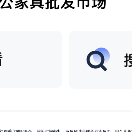
软糯香甜的肥肠饭，需长时间卤制；有鱼鲜味美的长寿湖鱼面，用名贵鱼