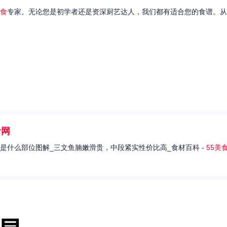
食
专家。无论您是初学者还是资深厨艺达人，我们都有适合您的食谱。从
食网
是什么部位图解_三文鱼腩嫩滑贵，中段紧实性价比高_食材百科 -
55美