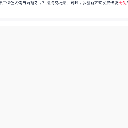
推广特色火锅与卤鹅等，打造消费场景。同时，以创新方式发展传统
美食
达出一种独特的情感。很多人都在问，她唱过的歌究竟有哪些呢？今天，我
下一页
热搜榜
美食系御兽养殖场55
田源三农网