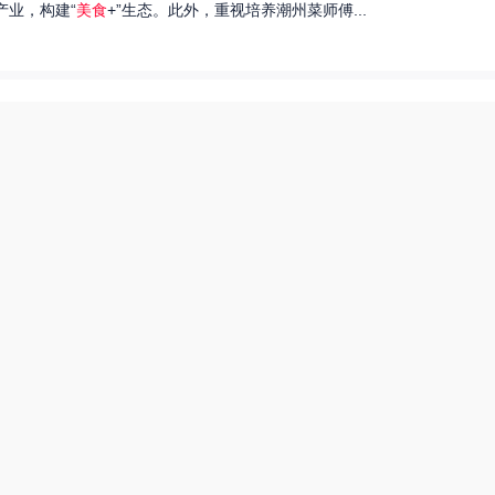
产业，构建“
美食
+”生态。此外，重视培养潮州菜师傅...
们就来探讨一下王艺洁唱过的歌，以及这些作品背后的故事。...