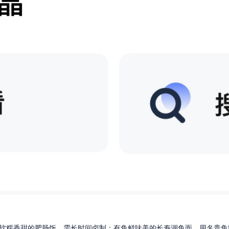
软糯香甜的肥肠饭，需长时间卤制；有鱼鲜味美的长寿湖鱼面，用名贵鱼