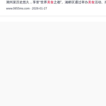
潮州菜历史悠久，享誉“世界
美食
之都”。湘桥区通过举办
美食
活动、
www.0855ms.com · 2026-01-27
王艺洁唱过的歌：灵魂歌者的音乐旅程 –
55美食网
王艺洁是当今音乐界备受瞩目的独立音乐人，她的歌声深入人心，传
www.0855ms.com · 2025-11-30
相关搜索
东北父女农村视频
爆炒多汁小美人55美食网小说
55兽世美食宠婚日常