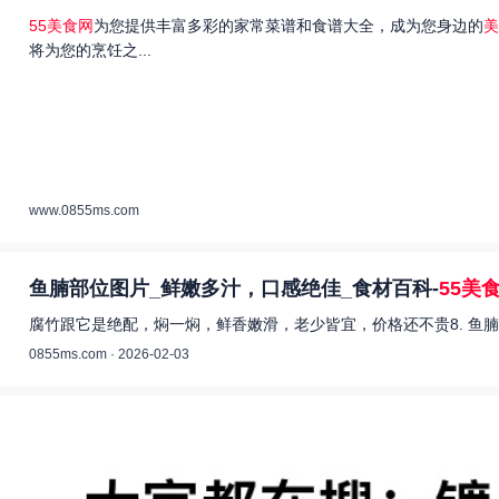
55美食网
为您提供丰富多彩的家常菜谱和食谱大全，成为您身边的
美
将为您的烹饪之...
www.0855ms.com
鱼腩部位图片_鲜嫩多汁，口感绝佳_食材百科-
55美
腐竹跟它是绝配，焖一焖，鲜香嫩滑，老少皆宜，价格还不贵8. 鱼腩
0855ms.com · 2026-02-03