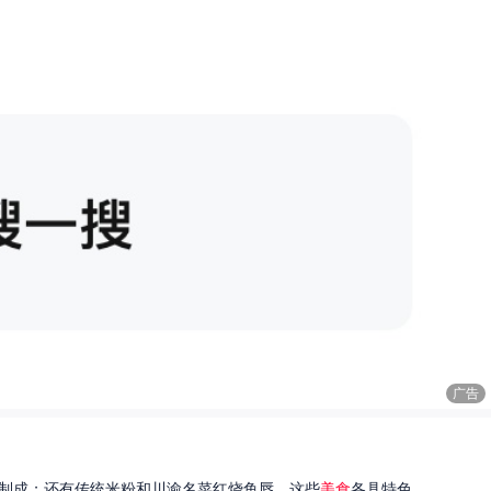
广告
制成；还有传统米粉和川渝名菜红烧鱼唇。这些
美食
各具特色...