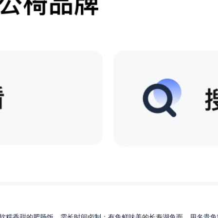
软糯香甜的肥肠饭，需长时间卤制；有鱼鲜味美的长寿湖鱼面，用名贵鱼