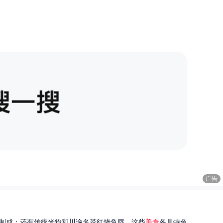
广告
制成；还有传统米粉和川渝名菜红烧鱼唇。这些
美食
各具特色...