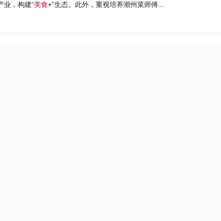
产业，构建“
美食
+”生态。此外，重视培养潮州菜师傅...
们就来探讨一下王艺洁唱过的歌，以及这些作品背后的故事。...