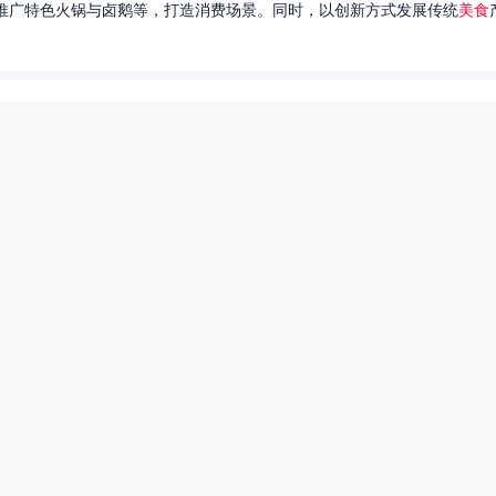
推广特色火锅与卤鹅等，打造消费场景。同时，以创新方式发展传统
美食
达出一种独特的情感。很多人都在问，她唱过的歌究竟有哪些呢？今天，我
下一页
热搜榜
美食系御兽养殖场55
田源三农网