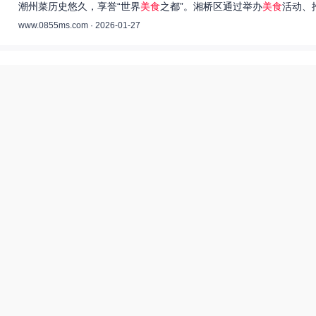
潮州菜历史悠久，享誉“世界
美食
之都”。湘桥区通过举办
美食
活动、
www.0855ms.com · 2026-01-27
王艺洁唱过的歌：灵魂歌者的音乐旅程 –
55美食网
王艺洁是当今音乐界备受瞩目的独立音乐人，她的歌声深入人心，传
www.0855ms.com · 2025-11-30
相关搜索
东北父女农村视频
爆炒多汁小美人55美食网小说
55兽世美食宠婚日常