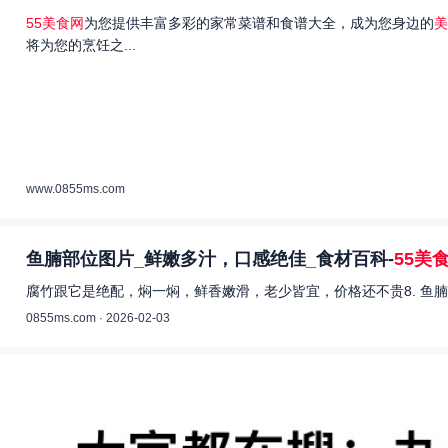
55美食网
为您提供丰富多彩的家常菜谱和食谱大全，成为您身边的
美
将为您的烹饪之...
www.0855ms.com
鱼腩部位图片_鲜嫩多汁，口感绝佳_食材百科-
55美
腐竹跟它是绝配，焖一焖，鲜香嫩滑，老少皆宜，价格还不贵8. 鱼腩
0855ms.com · 2026-02-03