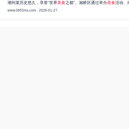
潮州菜历史悠久，享誉“世界
美食
之都”。湘桥区通过举办
美食
活动、
www.0855ms.com · 2026-01-27
王艺洁唱过的歌：灵魂歌者的音乐旅程 –
55美食网
王艺洁是当今音乐界备受瞩目的独立音乐人，她的歌声深入人心，传
www.0855ms.com · 2025-11-30
相关搜索
东北父女农村视频
爆炒多汁小美人55美食网小说
田源三农网