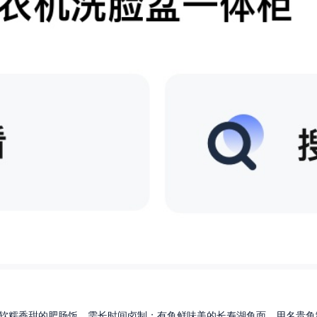
软糯香甜的肥肠饭，需长时间卤制；有鱼鲜味美的长寿湖鱼面，用名贵鱼