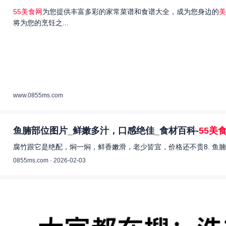
55美食网
为您提供丰富多彩的家常菜谱和食谱大全，成为您身边的
美
将为您的烹饪之...
www.0855ms.com
鱼腩部位图片_鲜嫩多汁，口感绝佳_食材百科-
55美
腐竹跟它是绝配，焖一焖，鲜香嫩滑，老少皆宜，价格还不贵8. 鱼腩
0855ms.com · 2026-02-03