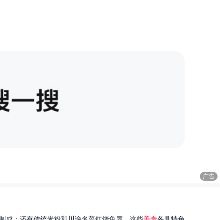
广告
制成；还有传统米粉和川渝名菜红烧鱼唇。这些
美食
各具特色...