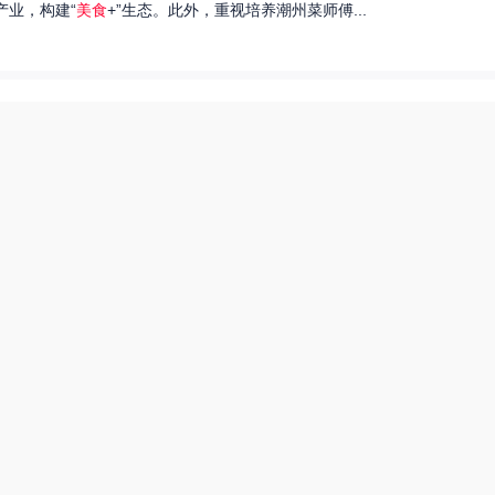
产业，构建“
美食
+”生态。此外，重视培养潮州菜师傅...
们就来探讨一下王艺洁唱过的歌，以及这些作品背后的故事。...