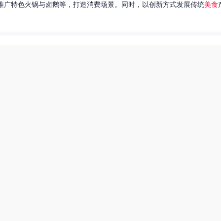
推广特色火锅与卤鹅等，打造消费场景。同时，以创新方式发展传统
美食
达出一种独特的情感。很多人都在问，她唱过的歌究竟有哪些呢？今天，我
下一页
热搜榜
美食系御兽养殖场55
55兽世美食宠婚日常