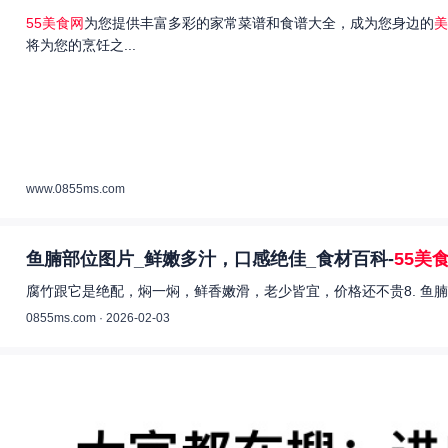
55美食网
为您提供丰富多彩的家常菜谱和食谱大全，成为您身边的
美
将为您的烹饪之...
www.0855ms.com
鱼腩部位图片_鲜嫩多汁，口感绝佳_食材百科-
55美
腐竹跟它是绝配，焖一焖，鲜香嫩滑，老少皆宜，价格还不贵8. 鱼腩
0855ms.com · 2026-02-03