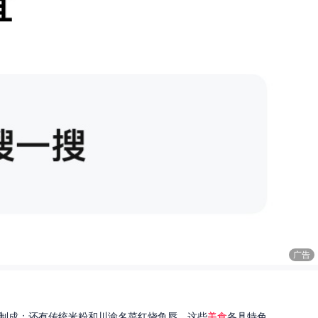
广告
制成；还有传统米粉和川渝名菜红烧鱼唇。这些
美食
各具特色...