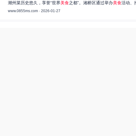
潮州菜历史悠久，享誉“世界
美食
之都”。湘桥区通过举办
美食
活动、
www.0855ms.com · 2026-01-27
王艺洁唱过的歌：灵魂歌者的音乐旅程 –
55美食网
王艺洁是当今音乐界备受瞩目的独立音乐人，她的歌声深入人心，传
www.0855ms.com · 2025-11-30
相关搜索
亚洲装修一二三传媒有限公司
爆炒多汁小美人55美食网小说
55兽世美食宠婚日常