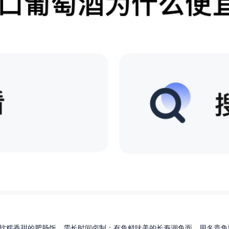
软糯香甜的肥肠饭，需长时间卤制；有鱼鲜味美的长寿湖鱼面，用名贵鱼