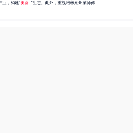
产业，构建“
美食
+”生态。此外，重视培养潮州菜师傅...
们就来探讨一下王艺洁唱过的歌，以及这些作品背后的故事。...