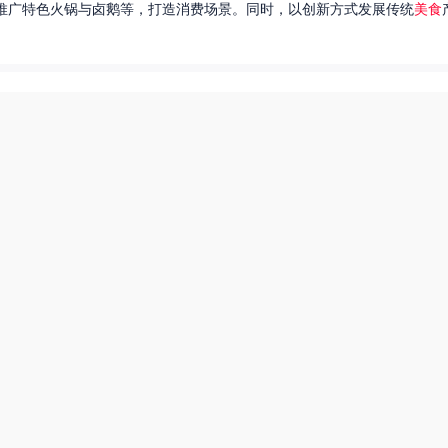
推广特色火锅与卤鹅等，打造消费场景。同时，以创新方式发展传统
美食
达出一种独特的情感。很多人都在问，她唱过的歌究竟有哪些呢？今天，我
下一页
东北父女农村视频
美食系御兽养殖场55
厨神也要做作业美食酥肉锅55