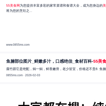
55美食网
为您提供丰富多彩的家常菜谱和食谱大全，成为您身边的
美
将为您的烹饪之...
www.0855ms.com
鱼腩部位图片_鲜嫩多汁，口感绝佳_食材百科-
55美
腐竹跟它是绝配，焖一焖，鲜香嫩滑，老少皆宜，价格还不贵8. 鱼腩
0855ms.com · 2026-02-03