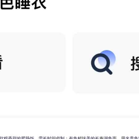
软糯香甜的肥肠饭，需长时间卤制；有鱼鲜味美的长寿湖鱼面，用名贵鱼