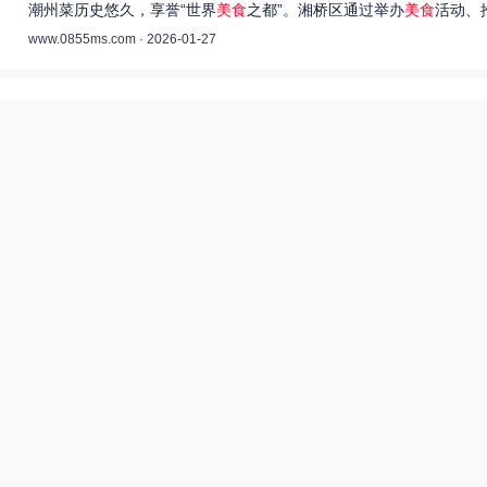
潮州菜历史悠久，享誉“世界
美食
之都”。湘桥区通过举办
美食
活动、
www.0855ms.com · 2026-01-27
王艺洁唱过的歌：灵魂歌者的音乐旅程 –
55美食网
王艺洁是当今音乐界备受瞩目的独立音乐人，她的歌声深入人心，传
www.0855ms.com · 2025-11-30
相关搜索
东北父女农村视频
热搜榜
美食系御兽养殖场55