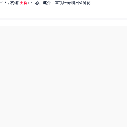
产业，构建“
美食
+”生态。此外，重视培养潮州菜师傅...
们就来探讨一下王艺洁唱过的歌，以及这些作品背后的故事。...