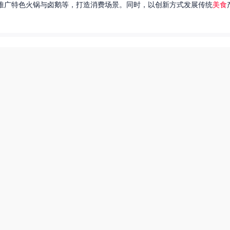
推广特色火锅与卤鹅等，打造消费场景。同时，以创新方式发展传统
美食
达出一种独特的情感。很多人都在问，她唱过的歌究竟有哪些呢？今天，我
下一页
每日一赛爆料苹果tv
爆炒多汁小美人55美食网小说
55兽世美食宠婚日常