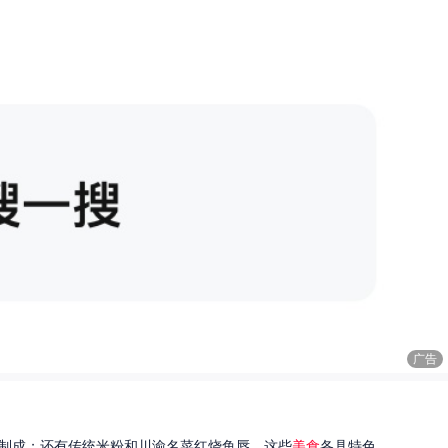
广告
制成；还有传统米粉和川渝名菜红烧鱼唇。这些
美食
各具特色...