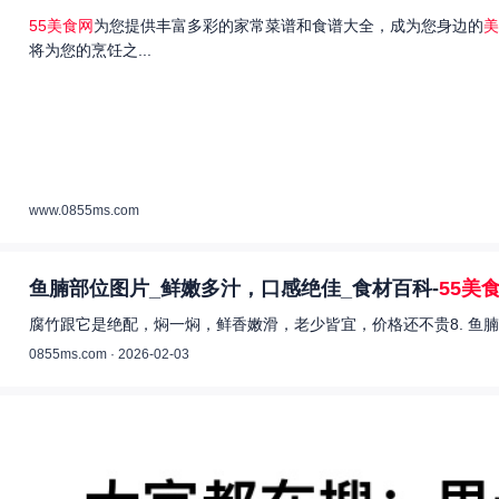
55美食网
为您提供丰富多彩的家常菜谱和食谱大全，成为您身边的
美
将为您的烹饪之...
www.0855ms.com
鱼腩部位图片_鲜嫩多汁，口感绝佳_食材百科-
55美
腐竹跟它是绝配，焖一焖，鲜香嫩滑，老少皆宜，价格还不贵8. 鱼腩
0855ms.com · 2026-02-03