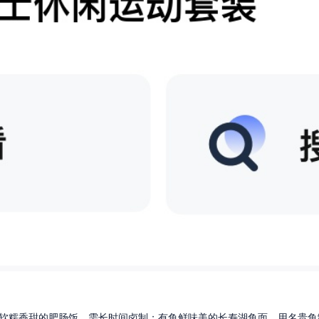
软糯香甜的肥肠饭，需长时间卤制；有鱼鲜味美的长寿湖鱼面，用名贵鱼