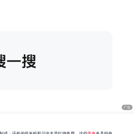
广告
制成；还有传统米粉和川渝名菜红烧鱼唇。这些
美食
各具特色...