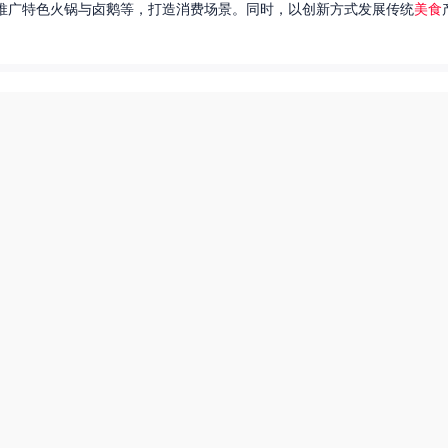
推广特色火锅与卤鹅等，打造消费场景。同时，以创新方式发展传统
美食
达出一种独特的情感。很多人都在问，她唱过的歌究竟有哪些呢？今天，我
下一页
爆炒多汁小美人55美食网小说
55兽世美食宠婚日常
美食直播总裁夫人是网红