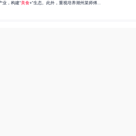
产业，构建“
美食
+”生态。此外，重视培养潮州菜师傅...
们就来探讨一下王艺洁唱过的歌，以及这些作品背后的故事。...