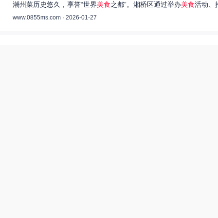
潮州菜历史悠久，享誉“世界
美食
之都”。湘桥区通过举办
美食
活动、
www.0855ms.com · 2026-01-27
王艺洁唱过的歌：灵魂歌者的音乐旅程 –
55美食网
王艺洁是当今音乐界备受瞩目的独立音乐人，她的歌声深入人心，传
www.0855ms.com · 2025-11-30
相关搜索
东北父女农村视频
美食系御兽养殖场55
最佳食谱未删减完整版下拉式