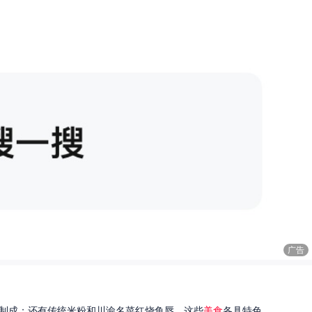
广告
制成；还有传统米粉和川渝名菜红烧鱼唇。这些
美食
各具特色...