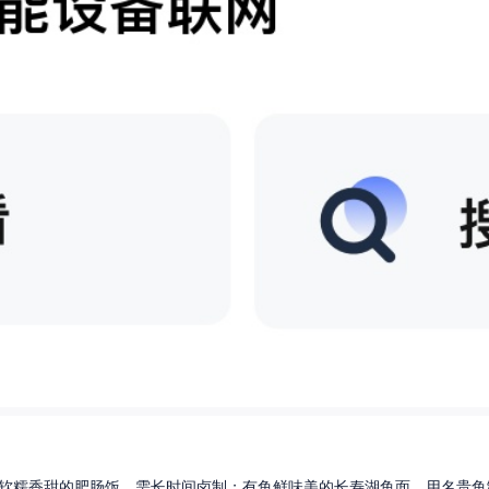
软糯香甜的肥肠饭，需长时间卤制；有鱼鲜味美的长寿湖鱼面，用名贵鱼