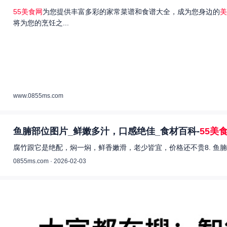
55美食网
为您提供丰富多彩的家常菜谱和食谱大全，成为您身边的
美
将为您的烹饪之...
www.0855ms.com
鱼腩部位图片_鲜嫩多汁，口感绝佳_食材百科-
55美
腐竹跟它是绝配，焖一焖，鲜香嫩滑，老少皆宜，价格还不贵8. 鱼腩
0855ms.com · 2026-02-03