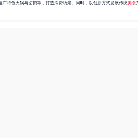
推广特色火锅与卤鹅等，打造消费场景。同时，以创新方式发展传统
美食
达出一种独特的情感。很多人都在问，她唱过的歌究竟有哪些呢？今天，我
下一页
每日一赛爆料苹果tv
爆炒多汁小美人55美食网小说
55兽世美食宠婚日常