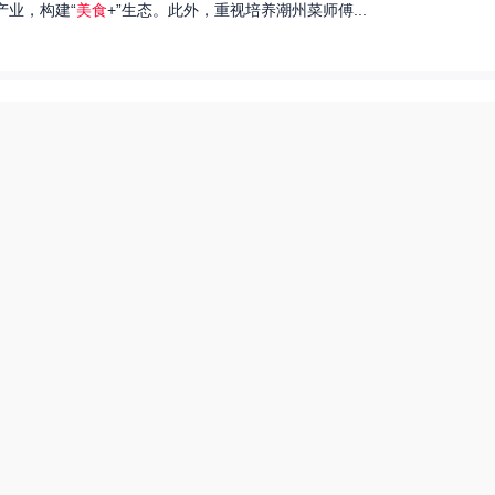
产业，构建“
美食
+”生态。此外，重视培养潮州菜师傅...
们就来探讨一下王艺洁唱过的歌，以及这些作品背后的故事。...