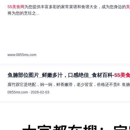
55美食网
为您提供丰富多彩的家常菜谱和食谱大全，成为您身边的
美
将为您的烹饪之...
www.0855ms.com
鱼腩部位图片_鲜嫩多汁，口感绝佳_食材百科-
55美
腐竹跟它是绝配，焖一焖，鲜香嫩滑，老少皆宜，价格还不贵8. 鱼腩
0855ms.com · 2026-02-03