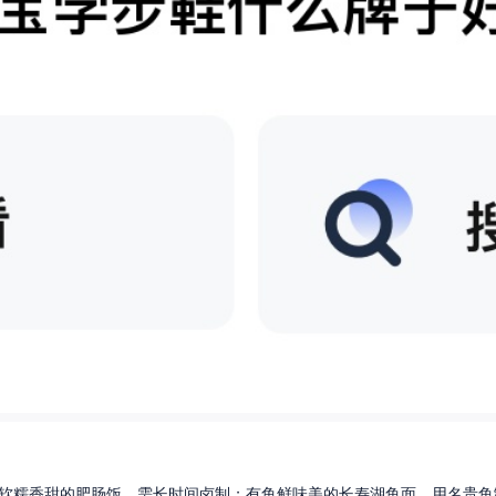
软糯香甜的肥肠饭，需长时间卤制；有鱼鲜味美的长寿湖鱼面，用名贵鱼