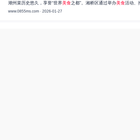
潮州菜历史悠久，享誉“世界
美食
之都”。湘桥区通过举办
美食
活动、
www.0855ms.com · 2026-01-27
王艺洁唱过的歌：灵魂歌者的音乐旅程 –
55美食网
王艺洁是当今音乐界备受瞩目的独立音乐人，她的歌声深入人心，传
www.0855ms.com · 2025-11-30
相关搜索
亚洲装修一二三传媒有限公司
爆炒多汁小美人55美食网小说
55兽世美食宠婚日常