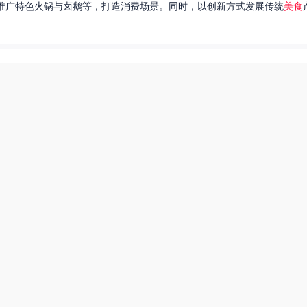
推广特色火锅与卤鹅等，打造消费场景。同时，以创新方式发展传统
美食
达出一种独特的情感。很多人都在问，她唱过的歌究竟有哪些呢？今天，我
下一页
东北父女农村视频
美食系御兽养殖场55
厨神也要做作业美食酥肉锅55