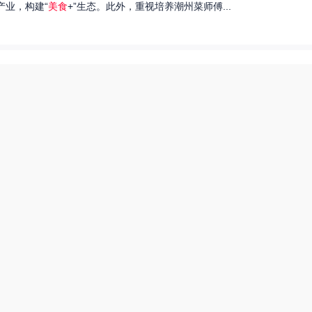
产业，构建“
美食
+”生态。此外，重视培养潮州菜师傅...
们就来探讨一下王艺洁唱过的歌，以及这些作品背后的故事。...