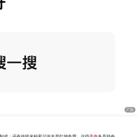
广告
制成；还有传统米粉和川渝名菜红烧鱼唇。这些
美食
各具特色...