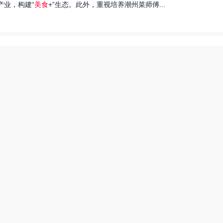
产业，构建“
美食
+”生态。此外，重视培养潮州菜师傅...
们就来探讨一下王艺洁唱过的歌，以及这些作品背后的故事。...