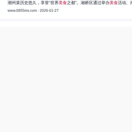
潮州菜历史悠久，享誉“世界
美食
之都”。湘桥区通过举办
美食
活动、
www.0855ms.com · 2026-01-27
王艺洁唱过的歌：灵魂歌者的音乐旅程 –
55美食网
王艺洁是当今音乐界备受瞩目的独立音乐人，她的歌声深入人心，传
www.0855ms.com · 2025-11-30
相关搜索
东北父女农村视频
爆炒多汁小美人55美食网小说
55兽世美食宠婚日常