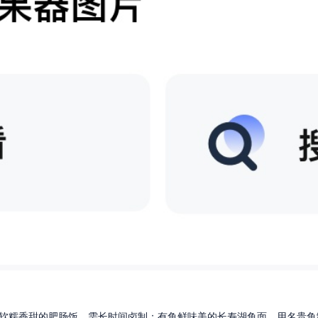
软糯香甜的肥肠饭，需长时间卤制；有鱼鲜味美的长寿湖鱼面，用名贵鱼