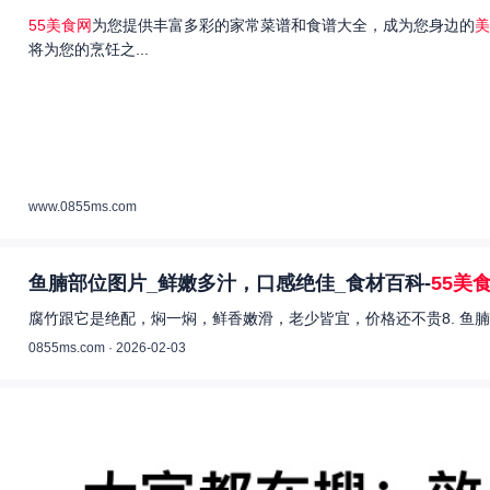
55美食网
为您提供丰富多彩的家常菜谱和食谱大全，成为您身边的
美
将为您的烹饪之...
www.0855ms.com
鱼腩部位图片_鲜嫩多汁，口感绝佳_食材百科-
55美
腐竹跟它是绝配，焖一焖，鲜香嫩滑，老少皆宜，价格还不贵8. 鱼腩
0855ms.com · 2026-02-03