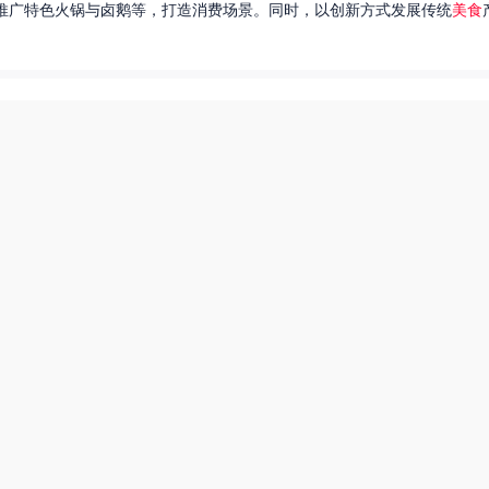
推广特色火锅与卤鹅等，打造消费场景。同时，以创新方式发展传统
美食
达出一种独特的情感。很多人都在问，她唱过的歌究竟有哪些呢？今天，我
下一页
热搜榜
美食系御兽养殖场55
田源三农网