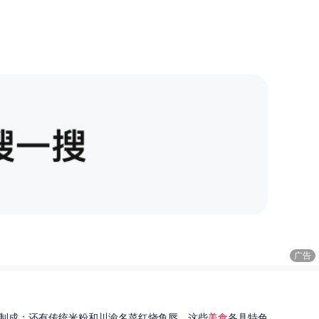
广告
制成；还有传统米粉和川渝名菜红烧鱼唇。这些
美食
各具特色...