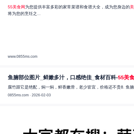
55美食网
为您提供丰富多彩的家常菜谱和食谱大全，成为您身边的
美
将为您的烹饪之...
www.0855ms.com
鱼腩部位图片_鲜嫩多汁，口感绝佳_食材百科-
55美
腐竹跟它是绝配，焖一焖，鲜香嫩滑，老少皆宜，价格还不贵8. 鱼腩
0855ms.com · 2026-02-03