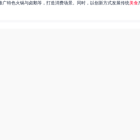
推广特色火锅与卤鹅等，打造消费场景。同时，以创新方式发展传统
美食
达出一种独特的情感。很多人都在问，她唱过的歌究竟有哪些呢？今天，我
下一页
爆炒多汁小美人55美食网小说
55兽世美食宠婚日常
最佳食谱未删减完整版下拉式