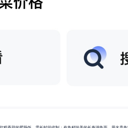
软糯香甜的肥肠饭，需长时间卤制；有鱼鲜味美的长寿湖鱼面，用名贵鱼