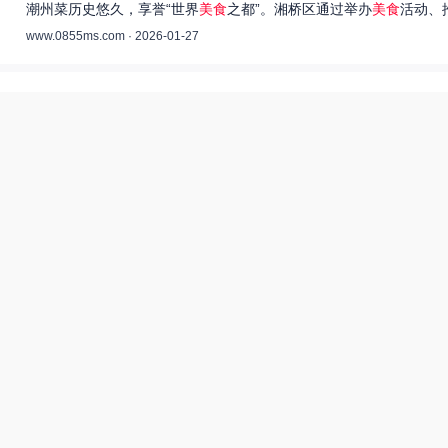
潮州菜历史悠久，享誉“世界
美食
之都”。湘桥区通过举办
美食
活动、
www.0855ms.com · 2026-01-27
王艺洁唱过的歌：灵魂歌者的音乐旅程 –
55美食网
王艺洁是当今音乐界备受瞩目的独立音乐人，她的歌声深入人心，传
www.0855ms.com · 2025-11-30
相关搜索
东北父女农村视频
美食系御兽养殖场55
厨神也要做作业美食酥肉锅55