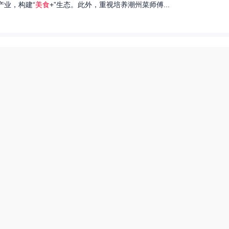
产业，构建“
美食
+”生态。此外，重视培养潮州菜师傅...
们就来探讨一下王艺洁唱过的歌，以及这些作品背后的故事。...