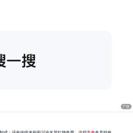
广告
制成；还有传统米粉和川渝名菜红烧鱼唇。这些
美食
各具特色...