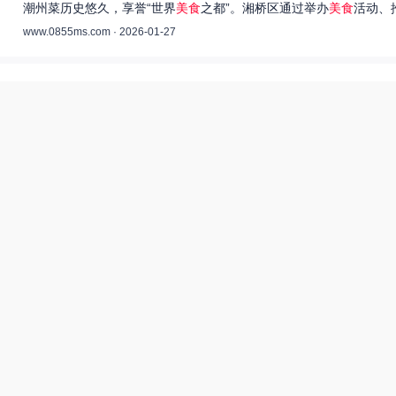
潮州菜历史悠久，享誉“世界
美食
之都”。湘桥区通过举办
美食
活动、
www.0855ms.com · 2026-01-27
王艺洁唱过的歌：灵魂歌者的音乐旅程 –
55美食网
王艺洁是当今音乐界备受瞩目的独立音乐人，她的歌声深入人心，传
www.0855ms.com · 2025-11-30
相关搜索
东北父女农村视频
爆炒多汁小美人55美食网小说
田源三农网