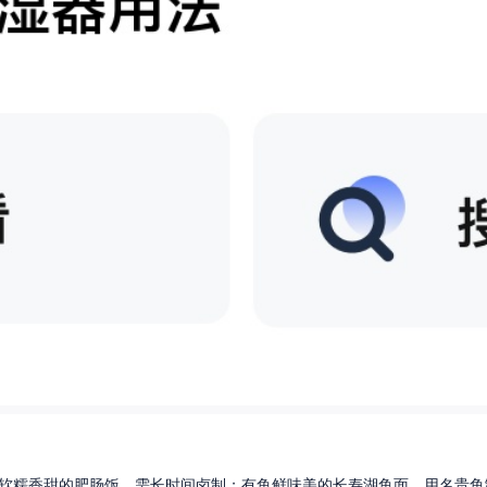
软糯香甜的肥肠饭，需长时间卤制；有鱼鲜味美的长寿湖鱼面，用名贵鱼