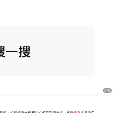
广告
制成；还有传统米粉和川渝名菜红烧鱼唇。这些
美食
各具特色...