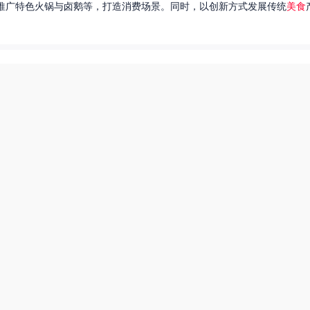
推广特色火锅与卤鹅等，打造消费场景。同时，以创新方式发展传统
美食
达出一种独特的情感。很多人都在问，她唱过的歌究竟有哪些呢？今天，我
下一页
热搜榜
美食系御兽养殖场55
55兽世美食宠婚日常