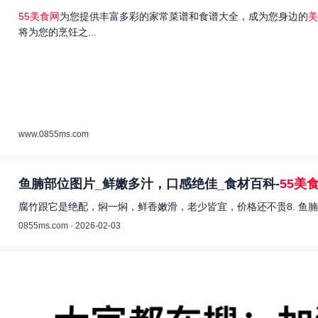
55美食网
为您提供丰富多彩的家常菜谱和食谱大全，成为您身边的
美
将为您的烹饪之...
www.0855ms.com
鱼腩部位图片_鲜嫩多汁，口感绝佳_食材百科-
55美
腐竹跟它是绝配，焖一焖，鲜香嫩滑，老少皆宜，价格还不贵8. 鱼腩
0855ms.com · 2026-02-03